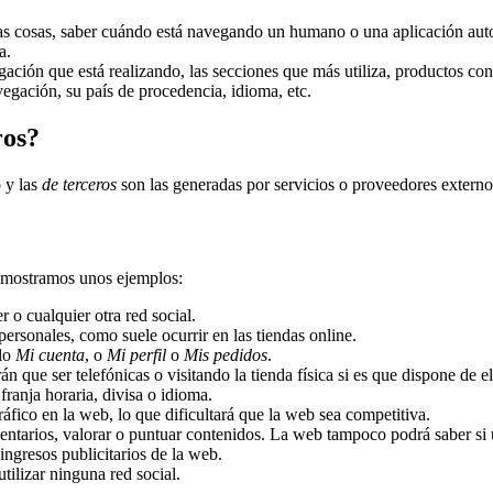
tras cosas, saber cuándo está navegando un humano o una aplicación au
a.
ación que está realizando, las secciones que más utiliza, productos cons
egación, su país de procedencia, idioma, etc.
ros?
o y las
de terceros
son las generadas por servicios o proveedores extern
 mostramos unos ejemplos:
o cualquier otra red social.
personales, como suele ocurrir en las tiendas online.
plo
Mi cuenta
, o
Mi perfil
o
Mis pedidos
.
n que ser telefónicas o visitando la tienda física si es que dispone de el
ranja horaria, divisa o idioma.
tráfico en la web, lo que dificultará que la web sea competitiva.
omentarios, valorar o puntuar contenidos. La web tampoco podrá saber s
ingresos publicitarios de la web.
utilizar ninguna red social.