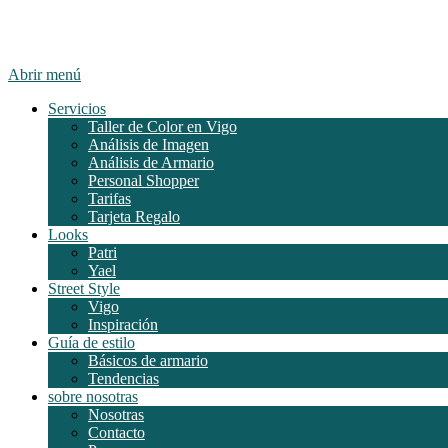
Abrir menú
Servicios
Taller de Color en Vigo
Análisis de Imagen
Análisis de Armario
Personal Shopper
Tarifas
Tarjeta Regalo
Looks
Patri
Yael
Street Style
Vigo
Inspiración
Guía de estilo
Básicos de armario
Tendencias
sobre nosotras
Nosotras
Contacto