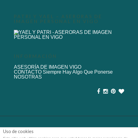
PATRI Y YAEL – ASERORAS DE
IMAGEN PERSONAL EN VIGO
INFORMACIÓN
ASESORÍA DE IMAGEN VIGO
CONTACTO Siempre Hay Algo Que Ponerse
NOSOTRAS
© 2014
siemprehayalgoqueponerse.com
Uso de cookies
Diseñado por
Altamira