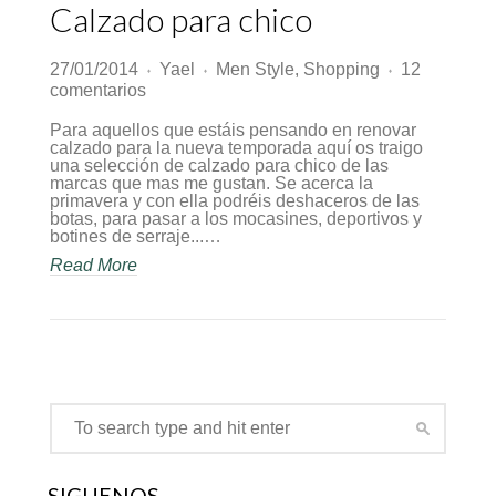
Calzado para chico
27/01/2014
Yael
Men Style
,
Shopping
12
♦
♦
♦
en
comentarios
Calzado
para
Para aquellos que estáis pensando en renovar
chico
calzado para la nueva temporada aquí os traigo
una selección de calzado para chico de las
marcas que mas me gustan. Se acerca la
primavera y con ella podréis deshaceros de las
botas, para pasar a los mocasines, deportivos y
botines de serraje...…
Read More
SÍGUENOS