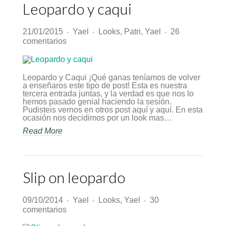
Leopardo y caqui
21/01/2015
Yael
Looks
,
Patri
,
Yael
26
♦
♦
♦
en
comentarios
Leopardo
y
caqui
Leopardo y Caqui ¡Qué ganas teníamos de volver
a enseñaros este tipo de post! Esta es nuestra
tercera entrada juntas, y la verdad es que nos lo
hemos pasado genial haciendo la sesión.
Pudisteis vernos en otros post aquí y aquí. En esta
ocasión nos decidimos por un look mas…
Read More
Slip on leopardo
09/10/2014
Yael
Looks
,
Yael
30
♦
♦
♦
en
comentarios
Slip
on