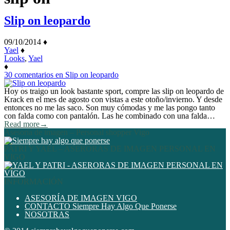
Slip on leopardo
09/10/2014
♦
Yael
♦
Looks
,
Yael
♦
30 comentarios
en Slip on leopardo
Hoy os traigo un look bastante sport, compre las slip on leopardo de
Krack en el mes de agosto con vistas a este otoño/invierno. Y desde
entonces no me las saco. Son muy cómodas y me las pongo tanto
con falda como con pantalón. Las he combinado con una falda…
Read more
→
Asesoría de imagen – Personal shopper Vigo
PATRI Y YAEL – ASERORAS DE IMAGEN PERSONAL EN
VIGO
INFORMACIÓN
ASESORÍA DE IMAGEN VIGO
CONTACTO Siempre Hay Algo Que Ponerse
NOSOTRAS