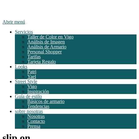
Abrir menú
Servicios
Taller de Color en Vigo
Análisis de Imagen
Análisis de Armario
Personal Shopper
Tarifas
Tarjeta Regalo
Looks
Patri
Yael
Street Style
Vigo
Inspiración
Guía de estilo
Básicos de armario
Tendencias
sobre nosotras
Nosotras
Contacto
Prensa
slip on