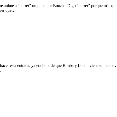
a me anime a "correr" un poco por Bouzas. Digo "correr" porque más 
a ver qué…
cer esta entrada, ya era hora de que Bimba y Lola tuviera su tienda vi
…