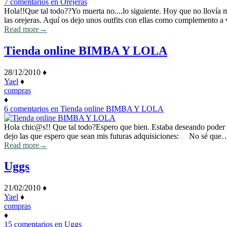
7 comentarios
en Orejeras
Hola!!Que tal todo??Yo muerta no....lo siguiente. Hoy que no lloví
las orejeras. Aquí os dejo unos outfits con ellas como complemento 
Read more
→
Tienda online BIMBA Y LOLA
28/12/2010
♦
Yael
♦
compras
♦
6 comentarios
en Tienda online BIMBA Y LOLA
Hola chic@s!! Que tal todo?Espero que bien. Estaba deseando poder ha
dejo las que espero que sean mis futuras adquisiciones: No sé que
Read more
→
Uggs
21/02/2010
♦
Yael
♦
compras
♦
15 comentarios
en Uggs