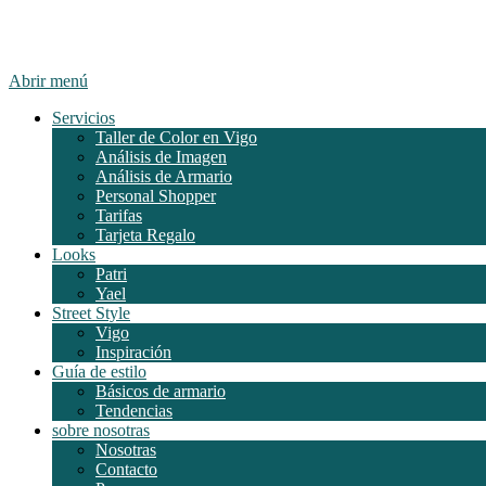
Abrir menú
Servicios
Taller de Color en Vigo
Análisis de Imagen
Análisis de Armario
Personal Shopper
Tarifas
Tarjeta Regalo
Looks
Patri
Yael
Street Style
Vigo
Inspiración
Guía de estilo
Básicos de armario
Tendencias
sobre nosotras
Nosotras
Contacto