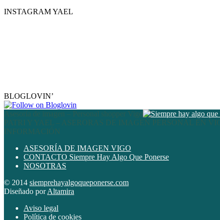
INSTAGRAM YAEL
BLOGLOVIN’
Asesoría de imagen – Personal shopper Vigo
PATRI Y YAEL – ASERORAS DE IMAGEN PERSONAL EN VI
INFORMACIÓN
ASESORÍA DE IMAGEN VIGO
CONTACTO Siempre Hay Algo Que Ponerse
NOSOTRAS
© 2014
siemprehayalgoqueponerse.com
Diseñado por
Altamira
Aviso legal
Política de cookies