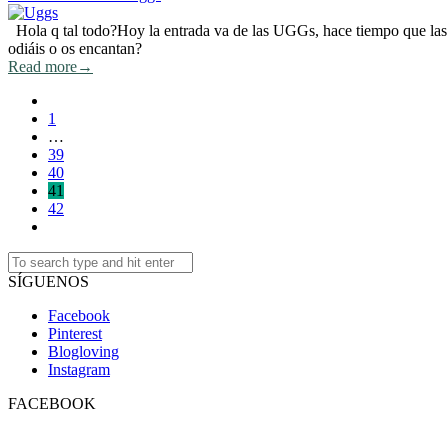
Hola q tal todo?Hoy la entrada va de las UGGs, hace tiempo que las
odiáis o os encantan?
Read more
→
1
…
39
40
41
42
SÍGUENOS
Facebook
Pinterest
Blogloving
Instagram
FACEBOOK