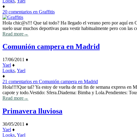
Looks
,
Yael
♦
20 comentarios
en Graffitis
Hola chic@s!!! Que tal todo? Ha llegado el verano pero por aquí en G
suelo usar muchos deportivas para vestir habitualmente pero con las
Read more
→
Comunión campera en Madrid
17/06/2011
♦
Yael
♦
Looks
,
Yael
♦
21 comentarios
en Comunión campera en Madrid
Hola!!!!Que tal? Ya estoy de vuelta de mi fin de semana express en M
capote y todo.Vestido: Sfera.Diadema: Bimba y Lola.Pendientes: To
Read more
→
Primavera lluviosa
30/05/2011
♦
Yael
♦
Looks
,
Yael