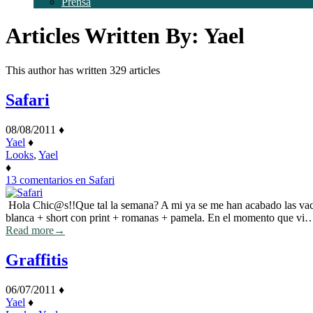
Prensa
Articles Written By: Yael
This author has written 329 articles
Safari
08/08/2011
♦
Yael
♦
Looks
,
Yael
♦
13 comentarios
en Safari
Hola Chic@s!!Que tal la semana? A mi ya se me han acabado las vaca
blanca + short con print + romanas + pamela. En el momento que vi
Read more
→
Graffitis
06/07/2011
♦
Yael
♦