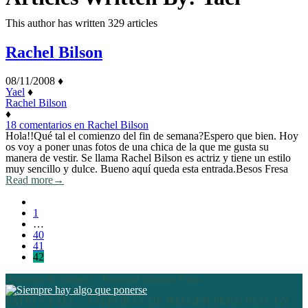
This author has written 329 articles
Rachel Bilson
08/11/2008
♦
Yael
♦
Rachel Bilson
♦
18 comentarios
en Rachel Bilson
Hola!!Qué tal el comienzo del fin de semana?Espero que bien. Hoy
os voy a poner unas fotos de una chica de la que me gusta su
manera de vestir. Se llama Rachel Bilson es actriz y tiene un estilo
muy sencillo y dulce. Bueno aquí queda esta entrada.Besos Fresa
Read more
→
1
…
40
41
42
Asesoría de imagen – Personal shopper Vigo
PATRI Y YAEL – ASERORAS DE IMAGEN PERSONAL EN