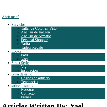
Abrir menú
Servicios
Taller de Color en Vigo
Análisis de Imagen
Análisis de Armario
Personal Shopper
Tarifas
Tarjeta Regalo
Looks
Patri
Yael
Street Style
Vigo
Inspiración
Guía de estilo
Básicos de armario
Tendencias
sobre nosotras
Nosotras
Contacto
Prensa
Articles Written By: Yael