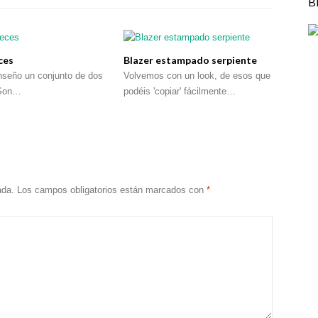
B
ces
Blazer estampado serpiente
nseño un conjunto de dos
Volvemos con un look, de esos que
 Son…
podéis 'copiar' fácilmente…
ada.
Los campos obligatorios están marcados con
*