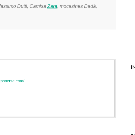
 Massimo Dutti, Camisa
Zara
, mocasines Dadá,
I
eponerse.com/