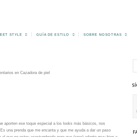
EET STYLE
GUÍA DE ESTILO
SOBRE NOSOTRAS
ntarios
en Cazadora de piel
S
e aporten ese toque especial a los looks más básicos, nos
. Es una prenda que me encanta y que me ayuda a dar un paso
F
ro al que no estoy acostumbrada pero que (creo) adapto muy bien a