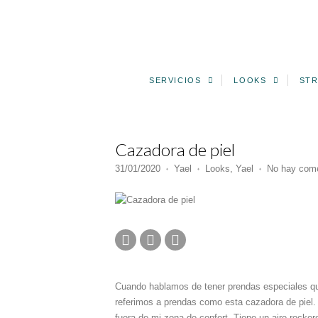
SERVICIOS
LOOKS
STR
Cazadora de piel
31/01/2020
Yael
Looks
,
Yael
No hay come
♦
♦
♦
Cuando hablamos de tener prendas especiales qu
referimos a prendas como esta cazadora de piel
fuera de mi zona de confort. Tiene un aire rocke