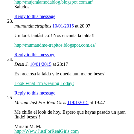
http://mujeralamodablog.blogspot.com.ar/
Saludos.
Reply to this message
mumandmetrapitos
10/01/2015
at 20:07
Un look fantástico!! Nos encanta la falda!!
http://mumandme-trapitos.blogspot.com.es/
Reply to this message
Deisi J.
10/01/2015
at 23:17
Es preciosa la falda y te queda aún mejor, besos!
Look what I’m wearing Today!
Reply to this message
Miriam Just For Real Girls
11/01/2015
at 19:47
Me chifla el look de hoy. Espero que hayas pasado un gran
finde! besos!!
Miriam M. M.
http://Www.JustForRealGirls.com