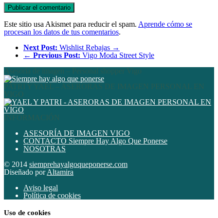
Este sitio usa Akismet para reducir el spam.
Aprende cómo se
procesan los datos de tus comentarios
.
Next Post:
Wishlist Rebajas →
←
Previous Post:
Vigo Moda Street Style
Asesoría de imagen – Personal shopper Vigo
PATRI Y YAEL – ASERORAS DE IMAGEN PERSONAL EN
VIGO
INFORMACIÓN
ASESORÍA DE IMAGEN VIGO
CONTACTO Siempre Hay Algo Que Ponerse
NOSOTRAS
© 2014
siemprehayalgoqueponerse.com
Diseñado por
Altamira
Aviso legal
Política de cookies
Uso de cookies