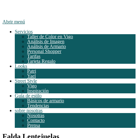
Abrir menú
Servicios
Taller de Color en Vigo
Análisis de Imagen
Análisis de Armario
Personal Shopper
Tarifas
Tarjeta Regalo
Looks
Patri
Yael
Street Style
Vigo
Inspiración
Guía de estilo
Básicos de armario
Tendencias
sobre nosotras
Nosotras
Contacto
Prensa
Falda Lentejuelas