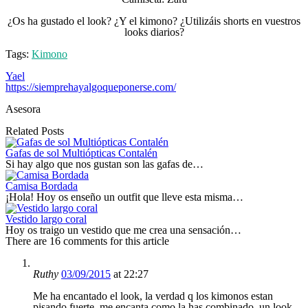
¿Os ha gustado el look? ¿Y el kimono? ¿Utilizáis shorts en vuestros
looks diarios?
Tags:
Kimono
Yael
https://siemprehayalgoqueponerse.com/
Asesora
Related Posts
Gafas de sol Multiópticas Contalén
Si hay algo que nos gustan son las gafas de…
Camisa Bordada
¡Hola! Hoy os enseño un outfit que lleve esta misma…
Vestido largo coral
Hoy os traigo un vestido que me crea una sensación…
There are 16 comments for this article
Ruthy
03/09/2015
at 22:27
Me ha encantado el look, la verdad q los kimonos estan
pisando fuerte, me encanta como la has combinado, un look