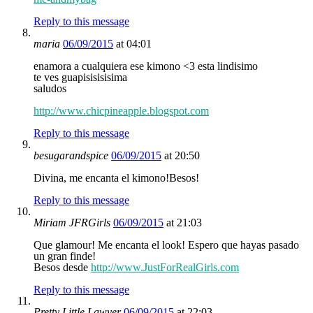
Reply to this message
maria
06/09/2015
at 04:01
enamora a cualquiera ese kimono <3 esta lindisimo
te ves guapisisisisima
saludos
http://www.chicpineapple.blogspot.com
Reply to this message
besugarandspice
06/09/2015
at 20:50
Divina, me encanta el kimono!Besos!
Reply to this message
Miriam JFRGirls
06/09/2015
at 21:03
Que glamour! Me encanta el look! Espero que hayas pasado
un gran finde!
Besos desde
http://www.JustForRealGirls.com
Reply to this message
Pretty Little Lawyer
06/09/2015
at 22:03