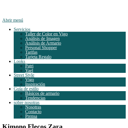
Abrir menú
Servicios
Taller de Color en Vigo
Análisis de Imagen
Análisis de Armario
Personal Shopper
Tarifas
Tarjeta Regalo
Looks
Patri
Yael
Street Style
Vigo
Inspiración
Guía de estilo
Básicos de armario
Tendencias
sobre nosotras
Nosotras
Contacto
Prensa
Kimono Flecos Zara