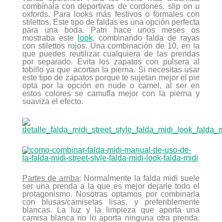
combínala con deportivas de cordones, slip on u
oxfords. Para looks más festivos o formales con
stilettos. Este tipo de faldas es una opción perfecta
para una boda. Patri hace unos meses os
mostraba este
look
, combinando falda de rayas
con stilettos rojos. Una combinación de 10, en la
que puedes reutilizar cualquiera de las prendas
por separado. Evita los zapatos con pulsera al
tobillo ya que acortan la pierna. Si necesitas usar
este tipo de zapatos porque te sujetan mejor el pie
opta por la opción en nude o camel, al ser en
estos colores se camufla mejor con la pierna y
suaviza el efecto.
Partes de arriba
: Normalmente la falda midi suele
ser una prenda a la que es mejor dejarle todo el
protagonismo. Nosotras optamos por combinarla
con blusas/camisetas lisas, y preferiblemente
blancas. La luz y la limpieza que aporta una
camisa blanca no lo aporta ninguna otra prenda.