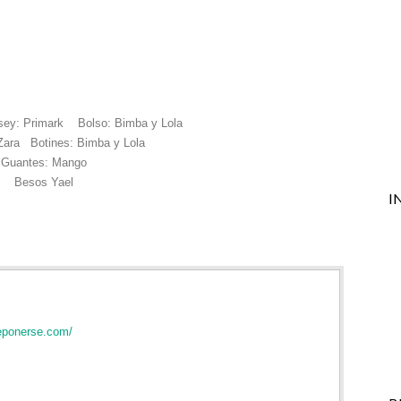
ey: Primark Bolso: Bimba y Lola
Zara Botines: Bimba y Lola
Guantes: Mango
Besos Yael
I
eponerse.com/