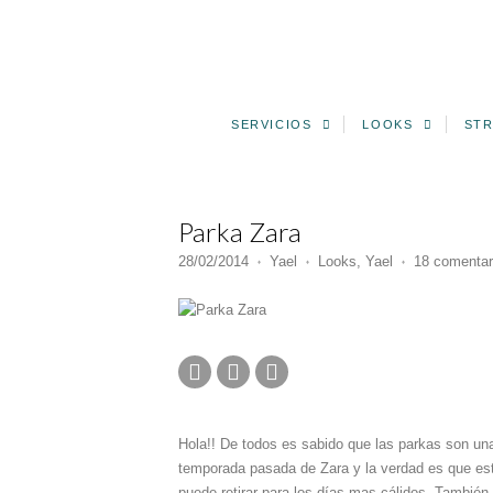
SERVICIOS
LOOKS
STR
Parka Zara
28/02/2014
Yael
Looks
,
Yael
18 comentar
♦
♦
♦
Hola!! De todos es sabido que las parkas son una
temporada pasada de Zara y la verdad es que est
puede retirar para los días mas cálidos. También l