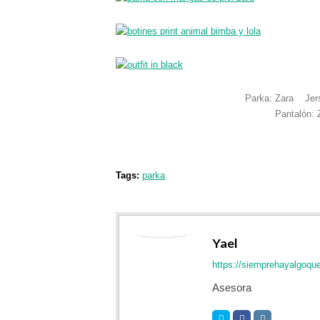
Parka: Zara Jers
Pantalón: 
Tags:
parka
Yael
https://siemprehayalgoqu
Asesora