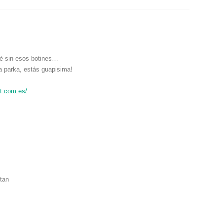
dé sin esos botines…
la parka, estás guapisima!
ot.com.es/
tan