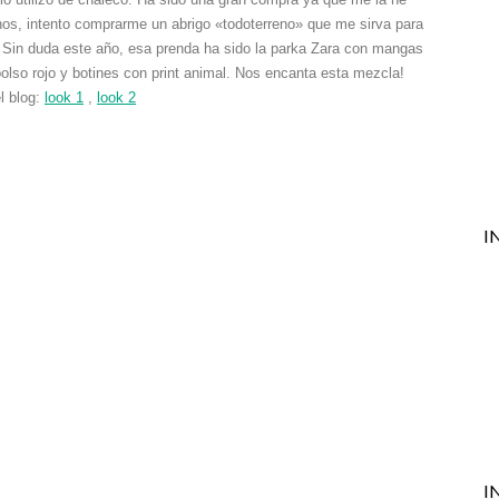
nos, intento comprarme un abrigo «todoterreno» que me sirva para
ar. Sin duda este año, esa prenda ha sido la parka Zara con mangas
 bolso rojo y botines con print animal. Nos encanta esta mezcla!
l blog:
look 1
,
look 2
I
I