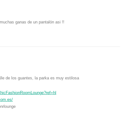
muchas ganas de un pantalón asi !!
e de los guantes, la parka es muy estilosa
ChicFashionRoomLounge?ref=hl
com.es/
onrlounge