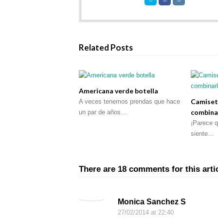
Related Posts
Americana verde botella
Camiset
A veces tenemos prendas que hace
combina
un par de años…
¡Parece qu
siente…
There are 18 comments for this arti
Monica Sanchez S
27/02/2014
at 22:40