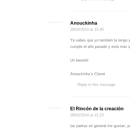
Anouckinha
28/02/2014
at 15:40
Ya sabes que yo también la tengo y
cumple el año pasado y está más q
Un besote!
Anouckinha´s Closet
Reply to this message
El Rincón de la creación
28/02/2014
at 21:23
las parkas en general me gustan, p