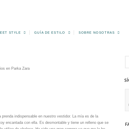
EET STYLE
GUÍA DE ESTILO
SOBRE NOSOTRAS
ios
en Parka Zara
S
 prenda indispensable en nuestro vestidor. La mía es de la
oy encantada con ella. Es desmontable y tiene un relleno que se
F
o utilizo de chaleco.
Ha sido una gran compra ya que me la he