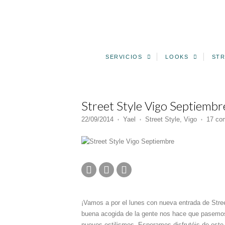
SERVICIOS
LOOKS
STR
Street Style Vigo Septiembr
22/09/2014
Yael
Street Style
,
Vigo
17 co
♦
♦
♦
¡Vamos a por el lunes con nueva entrada de Stre
buena acogida de la gente nos hace que pasemos
nuevos estilismos. Esperamos disfrutéis de este