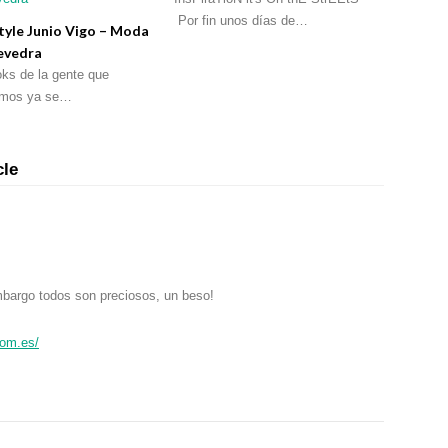
Por fin unos días de…
tyle Junio Vigo – Moda
evedra
oks de la gente que
iamos ya se…
cle
mbargo todos son preciosos, un beso!
com.es/