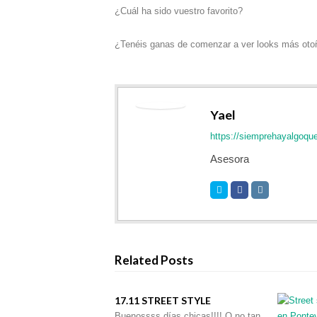
¿Cuál ha sido vuestro favorito?
¿Tenéis ganas de comenzar a ver looks más oto
Yael
https://siemprehayalgoqu
Asesora
Related Posts
17.11 STREET STYLE
Buenossss días chicas!!!! O no tan