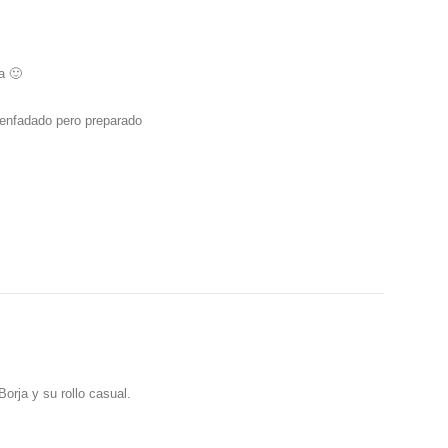
a 🙂
senfadado pero preparado
rja y su rollo casual.