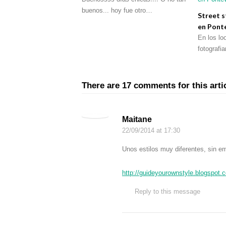
buenos... hoy fue otro…
Street s
en Pont
En los lo
fotograf
There are 17 comments for this arti
Maitane
22/09/2014
at 17:30
Unos estilos muy diferentes, sin e
http://guideyourownstyle.blogspot.
Reply to this message