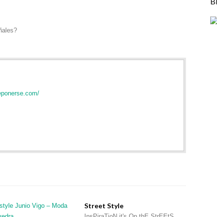
B
ñales?
eponerse.com/
Street Style
InsPiraTioN it's On thE StrEEtS