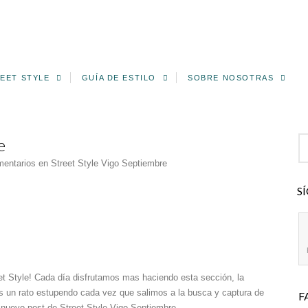
EET STYLE
GUÍA DE ESTILO
SOBRE NOSOTRAS
e
mentarios
en Street Style Vigo Septiembre
S
et Style! Cada día disfrutamos mas haciendo esta sección, la
 un rato estupendo cada vez que salimos a la busca y captura de
F
 nuevo post de Street Style Vigo Septiembre.