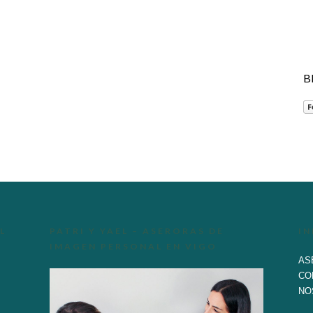
B
L
PATRI Y YAEL – ASERORAS DE
I
IMAGEN PERSONAL EN VIGO
AS
CO
NO