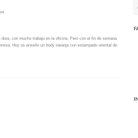
en
ios
Body
Naranja
F
dura, con mucho trabajo en la oficina. Pero con el fin de semana
 sonrisa. Hoy os enseño un body naranja con estampado oriental de
I