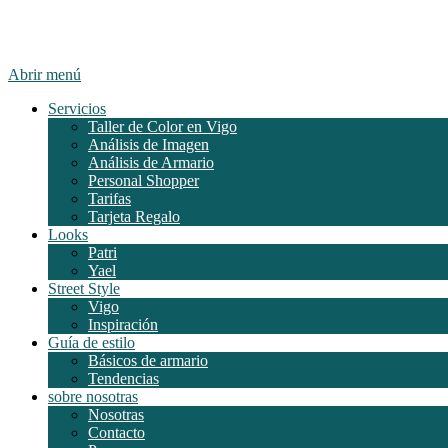
Abrir menú
Servicios
Taller de Color en Vigo
Análisis de Imagen
Análisis de Armario
Personal Shopper
Tarifas
Tarjeta Regalo
Looks
Patri
Yael
Street Style
Vigo
Inspiración
Guía de estilo
Básicos de armario
Tendencias
sobre nosotras
Nosotras
Contacto