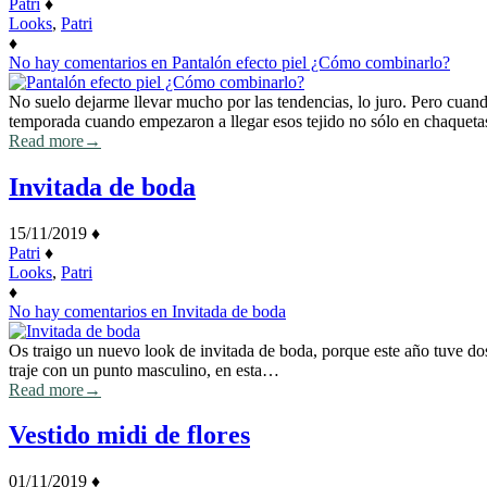
Patri
♦
Looks
,
Patri
♦
No hay comentarios
en Pantalón efecto piel ¿Cómo combinarlo?
No suelo dejarme llevar mucho por las tendencias, lo juro. Pero cuan
temporada cuando empezaron a llegar esos tejido no sólo en chaqueta
Read more
→
Invitada de boda
15/11/2019
♦
Patri
♦
Looks
,
Patri
♦
No hay comentarios
en Invitada de boda
Os traigo un nuevo look de invitada de boda, porque este año tuve do
traje con un punto masculino, en esta…
Read more
→
Vestido midi de flores
01/11/2019
♦