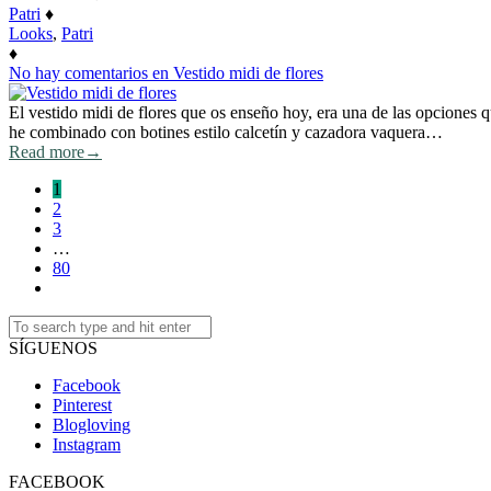
Patri
♦
Looks
,
Patri
♦
No hay comentarios
en Vestido midi de flores
El vestido midi de flores que os enseño hoy, era una de las opciones qu
he combinado con botines estilo calcetín y cazadora vaquera…
Read more
→
1
2
3
…
80
SÍGUENOS
Facebook
Pinterest
Blogloving
Instagram
FACEBOOK