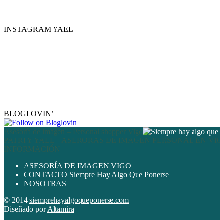
INSTAGRAM YAEL
BLOGLOVIN’
Asesoría de imagen – Personal shopper Vigo
PATRI Y YAEL – ASERORAS DE IMAGEN PERSONAL EN VI
INFORMACIÓN
ASESORÍA DE IMAGEN VIGO
CONTACTO Siempre Hay Algo Que Ponerse
NOSOTRAS
© 2014
siemprehayalgoqueponerse.com
Diseñado por
Altamira