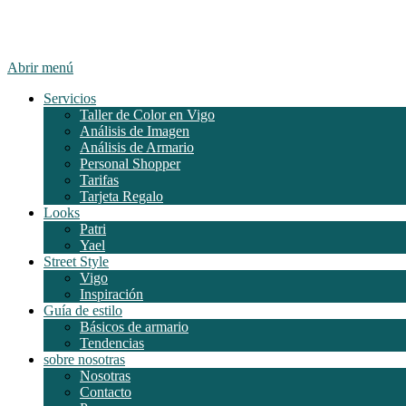
Abrir menú
Servicios
Taller de Color en Vigo
Análisis de Imagen
Análisis de Armario
Personal Shopper
Tarifas
Tarjeta Regalo
Looks
Patri
Yael
Street Style
Vigo
Inspiración
Guía de estilo
Básicos de armario
Tendencias
sobre nosotras
Nosotras
Contacto