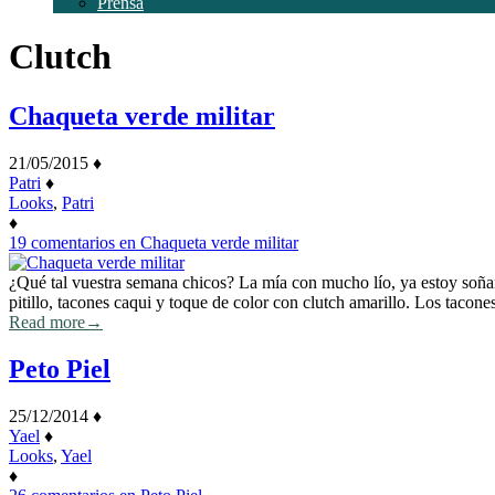
Prensa
Clutch
Chaqueta verde militar
21/05/2015
♦
Patri
♦
Looks
,
Patri
♦
19 comentarios
en Chaqueta verde militar
¿Qué tal vuestra semana chicos? La mía con mucho lío, ya estoy soñan
pitillo, tacones caqui y toque de color con clutch amarillo. Los tacon
Read more
→
Peto Piel
25/12/2014
♦
Yael
♦
Looks
,
Yael
♦