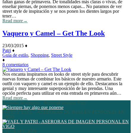
–
faltan ganas de primavera. De tonalidades más claras o vivas, de
Get
enseñar piernas, de ponernos menos capas... No paramos de ver
The
street style de inspiración y se nos ponen los dientes largos por
Look
tener…
Read more
→
Vaquero y Camel – Get The Look
23/03/2015
♦
Patri
♦
Guía de estilo
,
Shopping
,
Street Style
♦
en
8 comentarios
Vaquero
y
Nos encanta inspirarnos en looks de street style para descubrir
Camel
nuevas formas de combinar los básicos de nuestro armario. Este
–
outfit con vaquero y camel es un ejemplo de ello. Destacamos la
Get
genial y muy interesante superposición de las prendas. Una
The
opción perfecta para utilizar en esta entrada en primavera aún…
Look
Read more
→
Asesoría de imagen – Personal shopper Vigo
PATRI Y YAEL – ASERORAS DE IMAGEN PERSONAL EN
VIGO
INFORMACIÓN