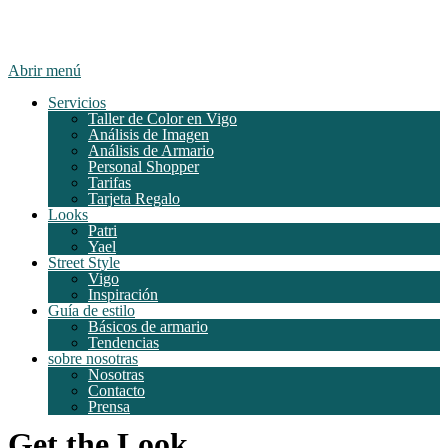
Abrir menú
Servicios
Taller de Color en Vigo
Análisis de Imagen
Análisis de Armario
Personal Shopper
Tarifas
Tarjeta Regalo
Looks
Patri
Yael
Street Style
Vigo
Inspiración
Guía de estilo
Básicos de armario
Tendencias
sobre nosotras
Nosotras
Contacto
Prensa
Get the Look