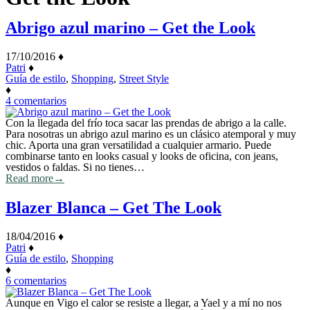
Abrigo azul marino – Get the Look
17/10/2016
♦
Patri
♦
Guía de estilo
,
Shopping
,
Street Style
♦
en
4 comentarios
Abrigo
azul
Con la llegada del frío toca sacar las prendas de abrigo a la calle.
marino
Para nosotras un abrigo azul marino es un clásico atemporal y muy
–
chic. Aporta una gran versatilidad a cualquier armario. Puede
Get
combinarse tanto en looks casual y looks de oficina, con jeans,
the
vestidos o faldas. Si no tienes…
Look
Read more
→
Blazer Blanca – Get The Look
18/04/2016
♦
Patri
♦
Guía de estilo
,
Shopping
♦
en
6 comentarios
Blazer
Blanca
Aunque en Vigo el calor se resiste a llegar, a Yael y a mí no nos