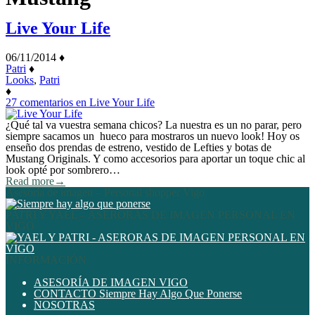
Live Your Life
06/11/2014
♦
Patri
♦
Looks
,
Patri
♦
27 comentarios
en Live Your Life
¿Qué tal va vuestra semana chicos? La nuestra es un no parar, pero
siempre sacamos un hueco para mostraros un nuevo look! Hoy os
enseño dos prendas de estreno, vestido de Lefties y botas de
Mustang Originals. Y como accesorios para aportar un toque chic al
look opté por sombrero…
Read more
→
Asesoría de imagen – Personal shopper Vigo
PATRI Y YAEL – ASERORAS DE IMAGEN PERSONAL EN
VIGO
INFORMACIÓN
ASESORÍA DE IMAGEN VIGO
CONTACTO Siempre Hay Algo Que Ponerse
NOSOTRAS