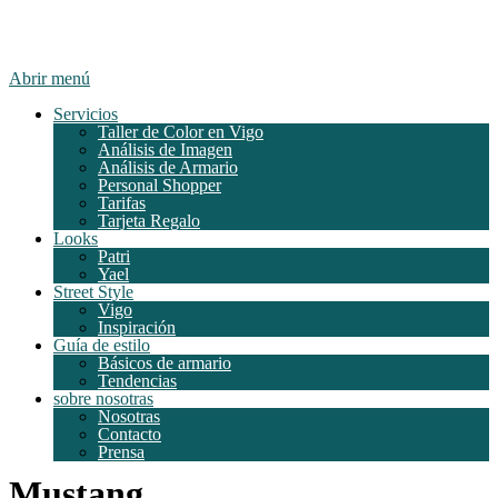
Abrir menú
Servicios
Taller de Color en Vigo
Análisis de Imagen
Análisis de Armario
Personal Shopper
Tarifas
Tarjeta Regalo
Looks
Patri
Yael
Street Style
Vigo
Inspiración
Guía de estilo
Básicos de armario
Tendencias
sobre nosotras
Nosotras
Contacto
Prensa
Mustang