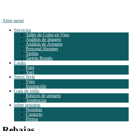
Abrir menú
Servicios
Taller de Color en Vigo
Análisis de Imagen
Análisis de Armario
Personal Shopper
Tarifas
Tarjeta Regalo
Looks
Patri
Yael
Street Style
Vigo
Inspiración
Guía de estilo
Básicos de armario
Tendencias
sobre nosotras
Nosotras
Contacto
Prensa
Rebajas