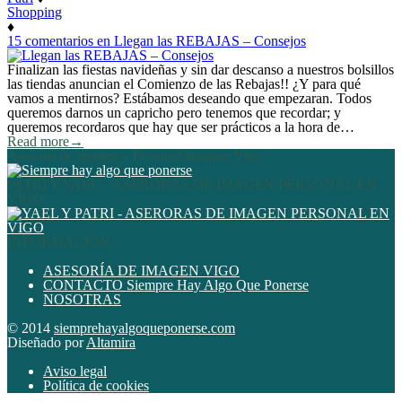
Shopping
♦
15 comentarios
en Llegan las REBAJAS – Consejos
Finalizan las fiestas navideñas y sin dar descanso a nuestros bolsillos
las tiendas anuncian el Comienzo de las Rebajas!! ¿Y para qué
vamos a mentirnos? Estábamos deseando que empezaran. Todos
queremos darnos un capricho pero tenemos que recordar; y
queremos recordaros que hay que ser prácticos a la hora de…
Read more
→
Asesoría de imagen – Personal shopper Vigo
PATRI Y YAEL – ASERORAS DE IMAGEN PERSONAL EN
VIGO
INFORMACIÓN
ASESORÍA DE IMAGEN VIGO
CONTACTO Siempre Hay Algo Que Ponerse
NOSOTRAS
© 2014
siemprehayalgoqueponerse.com
Diseñado por
Altamira
Aviso legal
Política de cookies