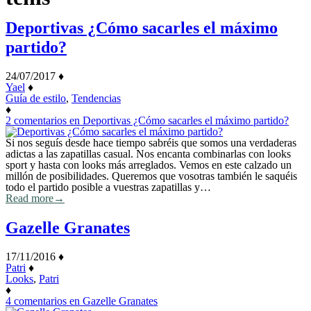
Deportivas ¿Cómo sacarles el máximo
partido?
24/07/2017
♦
Yael
♦
Guía de estilo
,
Tendencias
♦
2 comentarios
en Deportivas ¿Cómo sacarles el máximo partido?
Si nos seguís desde hace tiempo sabréis que somos una verdaderas
adictas a las zapatillas casual. Nos encanta combinarlas con looks
sport y hasta con looks más arreglados. Vemos en este calzado un
millón de posibilidades. Queremos que vosotras también le saquéis
todo el partido posible a vuestras zapatillas y…
Read more
→
Gazelle Granates
17/11/2016
♦
Patri
♦
Looks
,
Patri
♦
4 comentarios
en Gazelle Granates