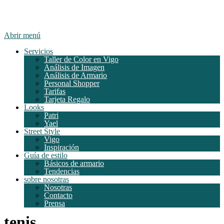
Abrir menú
Servicios
Taller de Color en Vigo
Análisis de Imagen
Análisis de Armario
Personal Shopper
Tarifas
Tarjeta Regalo
Looks
Patri
Yael
Street Style
Vigo
Inspiración
Guía de estilo
Básicos de armario
Tendencias
sobre nosotras
Nosotras
Contacto
Prensa
tenis