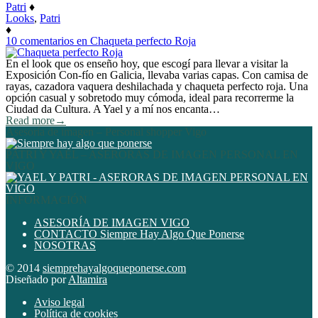
Patri
♦
Looks
,
Patri
♦
10 comentarios
en Chaqueta perfecto Roja
En el look que os enseño hoy, que escogí para llevar a visitar la
Exposición Con-fío en Galicia, llevaba varias capas. Con camisa de
rayas, cazadora vaquera deshilachada y chaqueta perfecto roja. Una
opción casual y sobretodo muy cómoda, ideal para recorrerme la
Ciudad da Cultura. A Yael y a mí nos encanta…
Read more
→
Asesoría de imagen – Personal shopper Vigo
PATRI Y YAEL – ASERORAS DE IMAGEN PERSONAL EN
VIGO
INFORMACIÓN
ASESORÍA DE IMAGEN VIGO
CONTACTO Siempre Hay Algo Que Ponerse
NOSOTRAS
© 2014
siemprehayalgoqueponerse.com
Diseñado por
Altamira
Aviso legal
Política de cookies