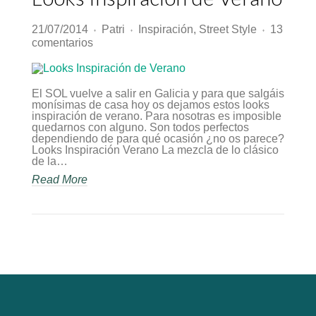
21/07/2014
Patri
Inspiración
,
Street Style
13
♦
♦
♦
en
comentarios
Looks
Inspiración
de
Verano
El SOL vuelve a salir en Galicia y para que salgáis
monísimas de casa hoy os dejamos estos looks
inspiración de verano. Para nosotras es imposible
quedarnos con alguno. Son todos perfectos
dependiendo de para qué ocasión ¿no os parece?
Looks Inspiración Verano La mezcla de lo clásico
de la…
Read More