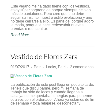
Este verano me ha dado fuerte con los vestidos,
estoy súper sorprendida porque siempre he sido
más de pantalones. Pero creo que uno debe
seguir su instinto, nuestro estilo evoluciona y uno
no debe cerrarse a ello. Es parte del porqué adoro
la moda, porque te hace redescubrir nuevas
prendas o reencontrar…
Read More
Vestido de Flores Zara
en
01/07/2017
Patri
Looks
,
Patri
2 comentarios
♦
♦
♦
Vestid
de
Flores
Zara
La publicación de este post llega un poquito tarde.
Tenéis que disculparme, pero mi semana de
trabajo ha sido de locos y cuando llegaba a
casa ya no me quedaban energías para ponerme
otra vez con el ordenador. Ahora ya estamos de fin
de semana y toca relajarse, desconectar y