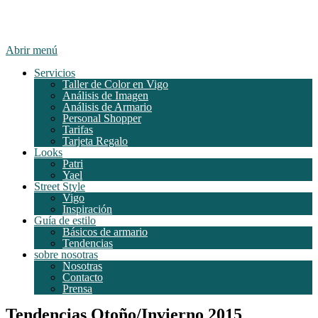
Abrir menú
Servicios
Taller de Color en Vigo
Análisis de Imagen
Análisis de Armario
Personal Shopper
Tarifas
Tarjeta Regalo
Looks
Patri
Yael
Street Style
Vigo
Inspiración
Guía de estilo
Básicos de armario
Tendencias
sobre nosotras
Nosotras
Contacto
Prensa
Tendencias Otoño/Invierno 2015