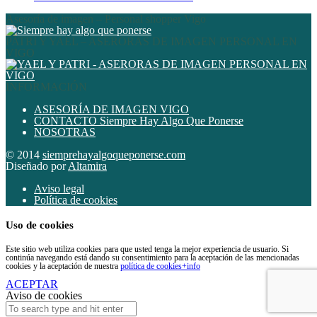
Asesoría de imagen – Personal shopper Vigo
PATRI Y YAEL – ASERORAS DE IMAGEN PERSONAL EN
VIGO
INFORMACIÓN
ASESORÍA DE IMAGEN VIGO
CONTACTO Siempre Hay Algo Que Ponerse
NOSOTRAS
© 2014
siemprehayalgoqueponerse.com
Diseñado por
Altamira
Aviso legal
Política de cookies
Uso de cookies
Este sitio web utiliza cookies para que usted tenga la mejor experiencia de usuario. Si
continúa navegando está dando su consentimiento para la aceptación de las mencionadas
cookies y la aceptación de nuestra
política de cookies
+info
ACEPTAR
Aviso de cookies