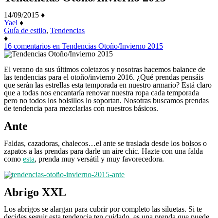
14/09/2015
♦
Yael
♦
Guía de estilo
,
Tendencias
♦
16 comentarios
en Tendencias Otoño/Invierno 2015
El verano da sus últimos coletazos y nosotras hacemos balance de
las tendencias para el otoño/invierno 2016. ¿Qué prendas pensáis
que serán las estrellas esta temporada en nuestro armario? Está claro
que a todas nos encantaría renovar nuestra ropa cada temporada
pero no todos los bolsillos lo soportan. Nosotras buscamos prendas
de tendencia para mezclarlas con nuestros básicos.
Ante
Faldas, cazadoras, chalecos…el ante se traslada desde los bolsos o
zapatos a las prendas para darle un aire chic. Hazte con una falda
como
esta
, prenda muy versátil y muy favorecedora.
Abrigo XXL
Los abrigos se alargan para cubrir por completo las siluetas. Si te
decides seguir esta tendencia ten cuidado, es una prenda que puede