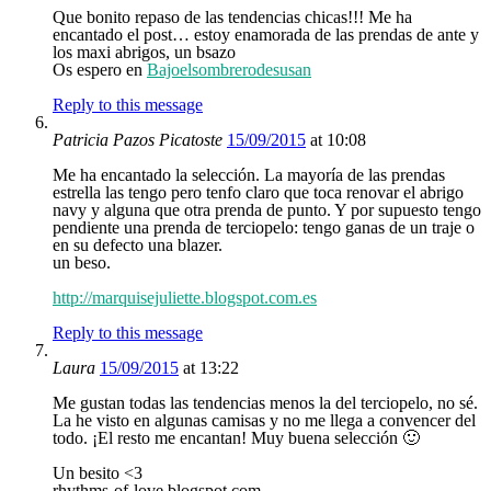
Que bonito repaso de las tendencias chicas!!! Me ha
encantado el post… estoy enamorada de las prendas de ante y
los maxi abrigos, un bsazo
Os espero en
Bajoelsombrerodesusan
Reply to this message
Patricia Pazos Picatoste
15/09/2015
at 10:08
Me ha encantado la selección. La mayoría de las prendas
estrella las tengo pero tenfo claro que toca renovar el abrigo
navy y alguna que otra prenda de punto. Y por supuesto tengo
pendiente una prenda de terciopelo: tengo ganas de un traje o
en su defecto una blazer.
un beso.
http://marquisejuliette.blogspot.com.es
Reply to this message
Laura
15/09/2015
at 13:22
Me gustan todas las tendencias menos la del terciopelo, no sé.
La he visto en algunas camisas y no me llega a convencer del
todo. ¡El resto me encantan! Muy buena selección 🙂
Un besito <3
rhythms-of-love.blogspot.com