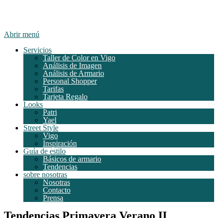
Abrir menú
Servicios
Taller de Color en Vigo
Análisis de Imagen
Análisis de Armario
Personal Shopper
Tarifas
Tarjeta Regalo
Looks
Patri
Yael
Street Style
Vigo
Inspiración
Guía de estilo
Básicos de armario
Tendencias
sobre nosotras
Nosotras
Contacto
Prensa
Tendencias Primavera Verano II