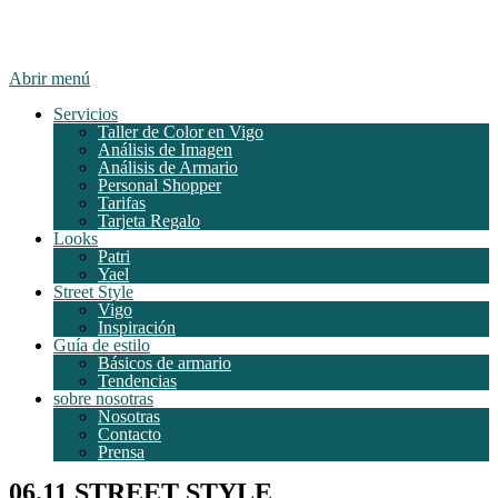
Abrir menú
Servicios
Taller de Color en Vigo
Análisis de Imagen
Análisis de Armario
Personal Shopper
Tarifas
Tarjeta Regalo
Looks
Patri
Yael
Street Style
Vigo
Inspiración
Guía de estilo
Básicos de armario
Tendencias
sobre nosotras
Nosotras
Contacto
Prensa
06.11 STREET STYLE