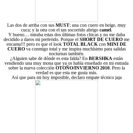
Las dos de arriba con sus
MUST
; una con cuero en beige, muy
cuca; y la otra con el tan socorrido abrigo
camel
.
Y bueno… miraba estas dos últimas fotos chicas y no me daba
decidido a daros mi preferido. Porque el
SHORT DE CUERO
me
encanta!!! pero es que el look
TOTAL BLACK
con
MINI DE
CUERO
va conmigo total y me inspira muchísimo para salidas
nocturnas también.
¿Alguien sabe de dónde es esta falda? En
BERSHKA
están
vendiendo una muy mona que ya os había enseñado en mi entrada
sobre la nueva colección
OTOÑO/INVIERNO 2010
. Pero la
verdad es que esta me gusta más.
Así que para mi hoy imposible, declaro empate técnico jaja