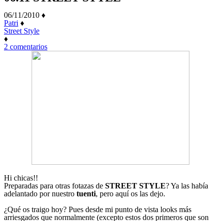
06/11/2010
♦
Patri
♦
Street Style
♦
en
2 comentarios
06.11
STREET
STYLE
Hi chicas!!
Preparadas para otras fotazas de
STREET STYLE
? Ya las había
adelantado por nuestro
tuenti
, pero aquí os las dejo.
¿Qué os traigo hoy? Pues desde mi punto de vista looks más
arriesgados que normalmente (excepto estos dos primeros que son