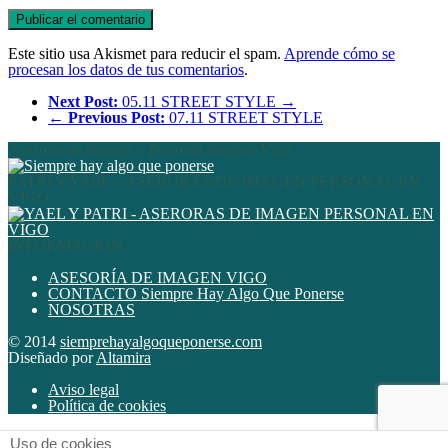
Este sitio usa Akismet para reducir el spam.
Aprende cómo se
procesan los datos de tus comentarios
.
Next Post:
05.11 STREET STYLE →
←
Previous Post:
07.11 STREET STYLE
Asesoría de imagen – Personal shopper Vigo
PATRI Y YAEL – ASERORAS DE IMAGEN PERSONAL EN
VIGO
INFORMACIÓN
ASESORÍA DE IMAGEN VIGO
CONTACTO Siempre Hay Algo Que Ponerse
NOSOTRAS
© 2014
siemprehayalgoqueponerse.com
Diseñado por
Altamira
Aviso legal
Política de cookies
Uso de cookies