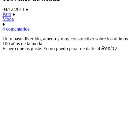
04/12/2011
♦
Patri
♦
Moda
♦
en
4 comentarios
100
Años
Un repaso divertido, ameno y muy constructivo sobre los últimos
de
100 años de la moda.
Moda
Espero que os guste. Yo no puedo parar de darle al
Replay