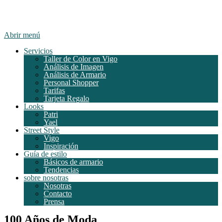
Abrir menú
Servicios
Taller de Color en Vigo
Análisis de Imagen
Análisis de Armario
Personal Shopper
Tarifas
Tarjeta Regalo
Looks
Patri
Yael
Street Style
Vigo
Inspiración
Guía de estilo
Básicos de armario
Tendencias
sobre nosotras
Nosotras
Contacto
Prensa
100 Años de Moda