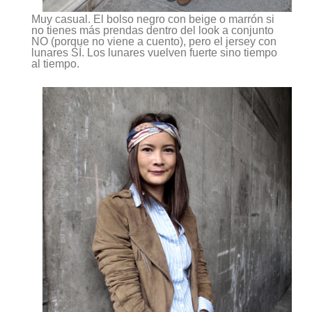
Muy casual. El bolso negro con beige o marrón si
no tienes más prendas dentro del look a conjunto
NO
(porque no viene a cuento), pero el jersey con
lunares SÍ
. Los lunares vuelven fuerte sino tiempo
al tiempo.