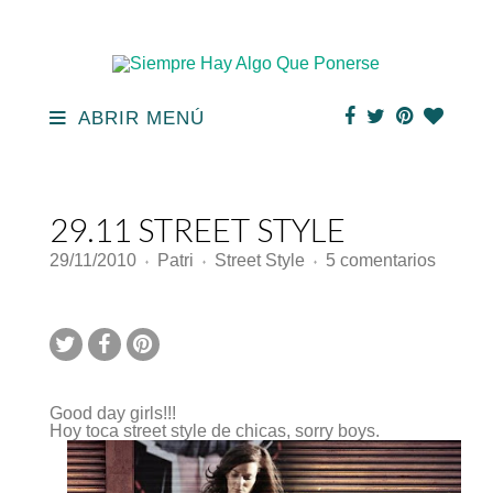
ABRIR MENÚ
29.11 STREET STYLE
en
29/11/2010
Patri
Street Style
5 comentarios
♦
♦
♦
29.11
STRE
STYLE
Good day girls!!!
Hoy toca street style de chicas, sorry boys.