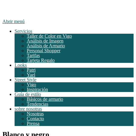
Abrir menú
Servicios
Taller de Color en Vigo
Análisis de Imagen
Análisis de Armario
Personal Shopper
Tarifas
Tarjeta Regalo
Looks
Patri
Yael
Street Style
Vigo
Inspiración
Guía de estilo
Básicos de armario
Tendencias
sobre nosotras
Nosotras
Contacto
Prensa
Blanco y negro