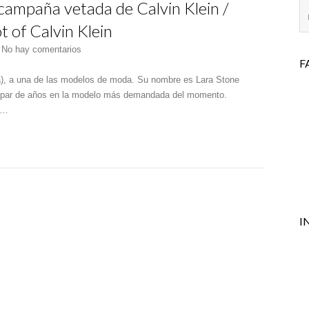
ampaña vetada de Calvin Klein /
 of Calvin Klein
en
No hay comentarios
F
LARA
STONE
ya), a una de las modelos de moda. Su nombre es Lara Stone
Modelo
n par de años en la modelo más demandada del momento.
de
e…
la
campaña
vetada
de
Calvin
Klein
/
I
mOdeL
of
The
censured
Spot
of