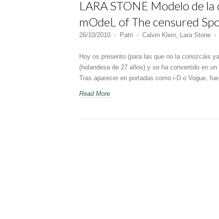
LARA STONE Modelo de la c
mOdeL of The censured Spot
26/10/2010
Patri
Calvin Klein
,
Lara Stone
♦
♦
♦
Hoy os presento (para las que no la conozcáis 
(holandesa de 27 años) y se ha convertido en u
Tras aparecer en portadas como i-D o Vogue, fu
Read More