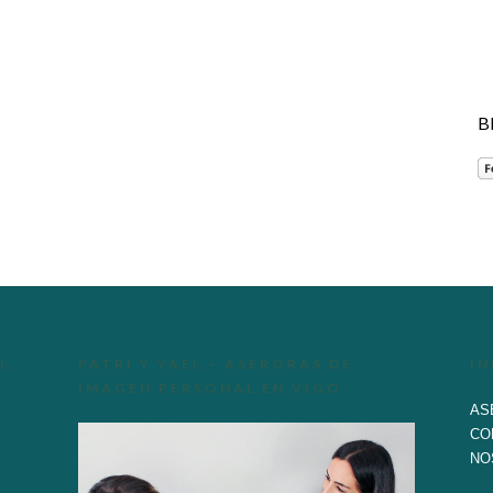
B
L
PATRI Y YAEL – ASERORAS DE
I
IMAGEN PERSONAL EN VIGO
AS
CO
NO