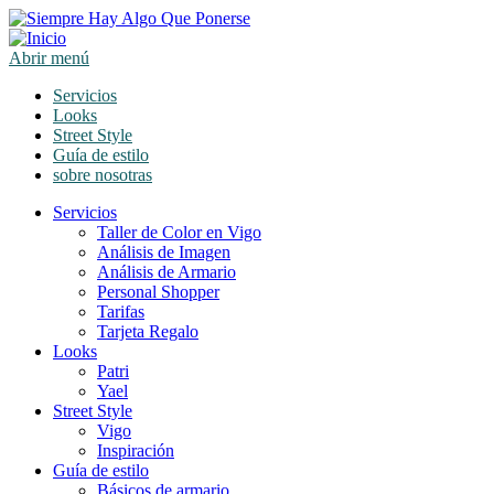
Abrir menú
Servicios
Looks
Street Style
Guía de estilo
sobre nosotras
Servicios
Taller de Color en Vigo
Análisis de Imagen
Análisis de Armario
Personal Shopper
Tarifas
Tarjeta Regalo
Looks
Patri
Yael
Street Style
Vigo
Inspiración
Guía de estilo
Básicos de armario