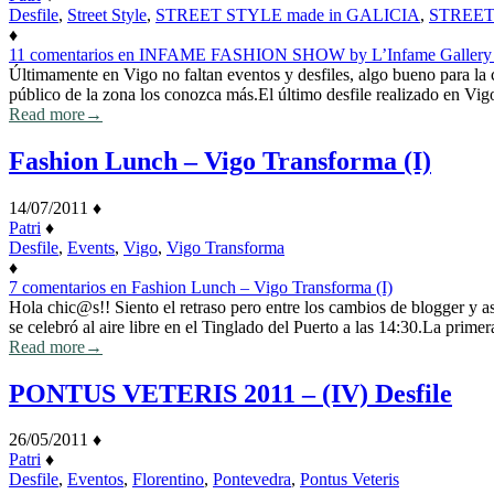
Desfile
,
Street Style
,
STREET STYLE made in GALICIA
,
STREET
♦
11 comentarios
en INFAME FASHION SHOW by L’Infame Gallery – 
Últimamente en Vigo no faltan eventos y desfiles, algo bueno para la
público de la zona los conozca más.El último desfile realizado en Vig
Read more
→
Fashion Lunch – Vigo Transforma (I)
14/07/2011
♦
Patri
♦
Desfile
,
Events
,
Vigo
,
Vigo Transforma
♦
7 comentarios
en Fashion Lunch – Vigo Transforma (I)
Hola chic@s!! Siento el retraso pero entre los cambios de blogger y 
se celebró al aire libre en el Tinglado del Puerto a las 14:30.La prim
Read more
→
PONTUS VETERIS 2011 – (IV) Desfile
26/05/2011
♦
Patri
♦
Desfile
,
Eventos
,
Florentino
,
Pontevedra
,
Pontus Veteris