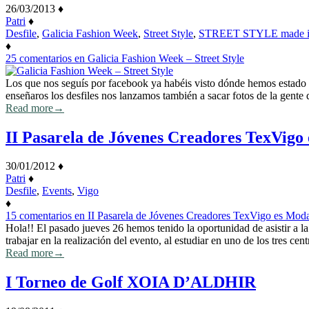
26/03/2013
♦
Patri
♦
Desfile
,
Galicia Fashion Week
,
Street Style
,
STREET STYLE made 
♦
25 comentarios
en Galicia Fashion Week – Street Style
Los que nos seguís por facebook ya habéis visto dónde hemos estad
enseñaros los desfiles nos lanzamos también a sacar fotos de la gente
Read more
→
II Pasarela de Jóvenes Creadores TexVigo
30/01/2012
♦
Patri
♦
Desfile
,
Events
,
Vigo
♦
15 comentarios
en II Pasarela de Jóvenes Creadores TexVigo es Mod
Hola!! El pasado jueves 26 hemos tenido la oportunidad de asistir a 
trabajar en la realización del evento, al estudiar en uno de los tres ce
Read more
→
I Torneo de Golf XOIA D’ALDHIR