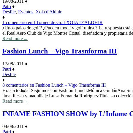
19/08/2011
♦
Patri
♦
Desfile
,
Eventos
,
Xoia d'Aldhir
♦
1 comentario
en I Torneo de Golf XOIA D’ALDHIR
¿Unos palos de golf? ¿Pueden moda y golf unirse? La respuesta está 
el Real Aero Club de Vigo Montse Costal, diseñadora y propietaria d
Read more
→
Fashion Lunch – Vigo Trasnforma III
17/08/2011
♦
Patri
♦
Desfile
♦
8 comentarios
en Fashion Lunch – Vigo Trasnforma III
Hola a tod@s! Seguimos con Fashion Lunch:Mónica GuillánAna Simón L
lima, fucsia y maquillaje.Luisa Fernanda RodríguezTitula su colección
Read more
→
INFAME FASHION SHOW by L’Infame Gall
04/08/2011
♦
Patri
♦