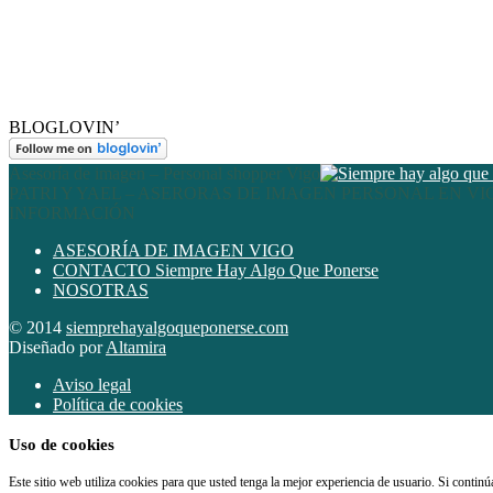
BLOGLOVIN’
Asesoría de imagen – Personal shopper Vigo
PATRI Y YAEL – ASERORAS DE IMAGEN PERSONAL EN VI
INFORMACIÓN
ASESORÍA DE IMAGEN VIGO
CONTACTO Siempre Hay Algo Que Ponerse
NOSOTRAS
© 2014
siemprehayalgoqueponerse.com
Diseñado por
Altamira
Aviso legal
Política de cookies
Uso de cookies
Este sitio web utiliza cookies para que usted tenga la mejor experiencia de usuario. Si conti