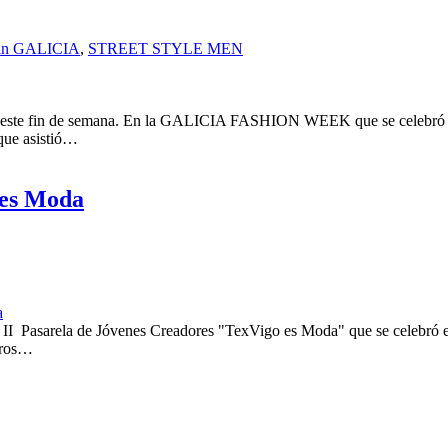
in GALICIA
,
STREET STYLE MEN
o este fin de semana. En la GALICIA FASHION WEEK que se celebró es
 que asistió…
 es Moda
a
la II Pasarela de Jóvenes Creadores "TexVigo es Moda" que se celebró e
ntros…