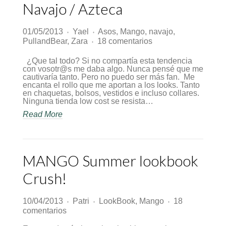
Navajo / Azteca
01/05/2013
Yael
Asos
,
Mango
,
navajo
,
♦
♦
en
PullandBear
,
Zara
18 comentarios
♦
Navajo
/
¿Que tal todo? Si no compartía esta tendencia
Azteca
con vosotr@s me daba algo. Nunca pensé que me
cautivaría tanto. Pero no puedo ser más fan. Me
encanta el rollo que me aportan a los looks. Tanto
en chaquetas, bolsos, vestidos e incluso collares.
Ninguna tienda low cost se resista…
Read More
MANGO Summer lookbook
Crush!
10/04/2013
Patri
LookBook
,
Mango
18
♦
♦
♦
en
comentarios
MANGO