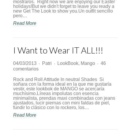
mostraros. Right now we are enjoying our Easter
Look!
holidays!But we didn't forget to leave you ready a
new Get The Look to show you.Un outfit sencillo
pero…
Read More
I Want to Wear IT ALL!!!
04/03/2013
Patri
LookBook
,
Mango
46
♦
♦
♦
en
comentarios
I
Want
Rock and Roll Attitude In neutral Shades Si
to
soñara con la forma ideal en la que me gustaría
Wear
vestir, este lookbok de MANGO se acercaría
IT
muchísimo.Líneas impolutas con esencia
ALL!!!
minimalista, prendas maxi combinadas con jeans
ajustados, lucir piernas con mini faldas de piel,
fundir lo clásico con lo rockero, los…
Read More