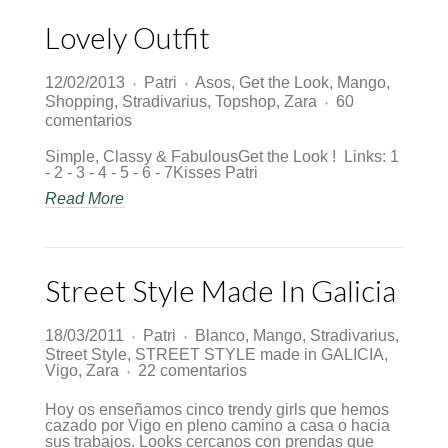
Lovely Outfit
12/02/2013
Patri
Asos
,
Get the Look
,
Mango
,
♦
♦
Shopping
,
Stradivarius
,
Topshop
,
Zara
60
♦
en
comentarios
Lovely
Outfit
Simple, Classy & FabulousGet the Look ! Links: 1
- 2 - 3 - 4 - 5 - 6 - 7Kisses Patri
Read More
Street Style Made In Galicia
18/03/2011
Patri
Blanco
,
Mango
,
Stradivarius
,
♦
♦
Street Style
,
STREET STYLE made in GALICIA
,
en
Vigo
,
Zara
22 comentarios
♦
Street
Style
Hoy os enseñamos cinco trendy girls que hemos
Made
cazado por Vigo en pleno camino a casa o hacia
In
sus trabajos. Looks cercanos con prendas que