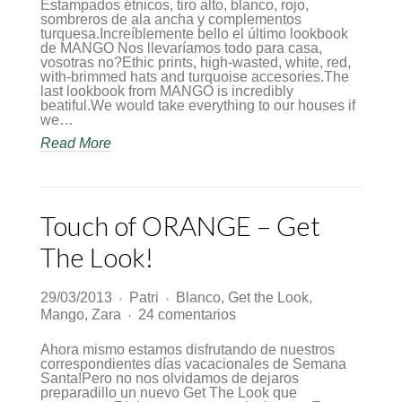
Summer
Estampados étnicos, tiro alto, blanco, rojo,
lookbook
sombreros de ala ancha y complementos
Crush!
turquesa.Increíblemente bello el último lookbook
de MANGO Nos llevaríamos todo para casa,
vosotras no?Ethic prints, high-wasted, white, red,
with-brimmed hats and turquoise accesories.The
last lookbook from MANGO is incredibly
beatiful.We would take everything to our houses if
we…
Read More
Touch of ORANGE – Get
The Look!
29/03/2013
Patri
Blanco
,
Get the Look
,
♦
♦
en
Mango
,
Zara
24 comentarios
♦
Touch
of
Ahora mismo estamos disfrutando de nuestros
ORANGE
correspondientes días vacacionales de Semana
–
Santa!Pero no nos olvidamos de dejaros
Get
preparadillo un nuevo Get The Look que
The