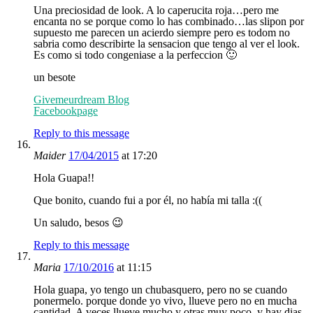
Una preciosidad de look. A lo caperucita roja…pero me
encanta no se porque como lo has combinado…las slipon por
supuesto me parecen un acierdo siempre pero es todom no
sabria como describirte la sensacion que tengo al ver el look.
Es como si todo congeniase a la perfeccion 🙂
un besote
Givemeurdream Blog
Facebookpage
Reply to this message
Maider
17/04/2015
at 17:20
Hola Guapa!!
Que bonito, cuando fui a por él, no había mi talla :((
Un saludo, besos 😉
Reply to this message
Maria
17/10/2016
at 11:15
Hola guapa, yo tengo un chubasquero, pero no se cuando
ponermelo. porque donde yo vivo, llueve pero no en mucha
cantidad. A veces llueve mucho y otras muy poco, y hay dias