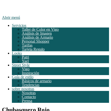
Abrir menú
Servicios
Taller de Color en Vigo
Análisis de Imagen
Análisis de Armario
Personal Shopper
Tarifas
Tarjeta Regalo
Looks
Patri
Yael
Street Style
Vigo
Inspiración
Guía de estilo
Básicos de armario
Tendencias
sobre nosotras
Nosotras
Contacto
Prensa
Chubasquero Rojo