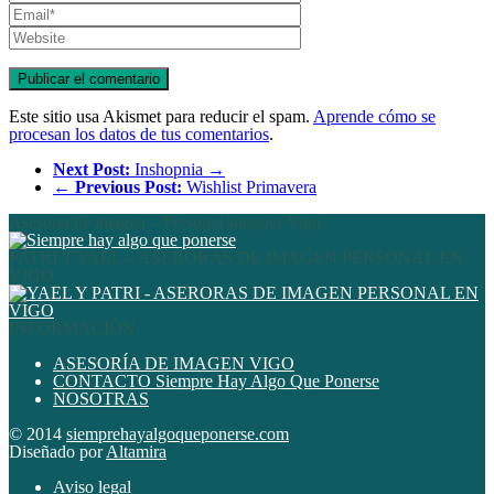
Este sitio usa Akismet para reducir el spam.
Aprende cómo se
procesan los datos de tus comentarios
.
Next Post:
Inshopnia →
←
Previous Post:
Wishlist Primavera
Asesoría de imagen – Personal shopper Vigo
PATRI Y YAEL – ASERORAS DE IMAGEN PERSONAL EN
VIGO
INFORMACIÓN
ASESORÍA DE IMAGEN VIGO
CONTACTO Siempre Hay Algo Que Ponerse
NOSOTRAS
© 2014
siemprehayalgoqueponerse.com
Diseñado por
Altamira
Aviso legal