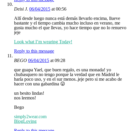
Deisi J.
06/04/2015
at 00:56
Allí desde luego nunca está demás llevarlo encima, llueve
bastante y el tiempo cambia mucho incluso en verano, me
gusta mucho el que llevas, yo hace tiempo que no lo renuevo
jeje
Look what I’m wearing Today!
Reply to this message
BEGO
06/04/2015
at 09:28
que guapa Yael, que buen regalo, es una monada! yo
chubasquero no tengo porque la verdad que en Madrid le
haría poco uso, y en el sur menos..jeje pero si me acabo de
hacer con una gabardina 😛
un besito lindas!
nos leemos!
Bego
simply2wear.com
BlogLoving
Reply to this message