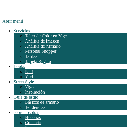
Abrir menú
Servicios
Taller de Color en Vigo
Análisis de Imagen
Análisis de Armario
Personal Shopper
Tarifas
Tarjeta Regalo
Looks
Patri
Yael
Street Style
Vigo
Inspiración
Guía de estilo
Básicos de armario
Tendencias
sobre nosotras
Nosotras
Contacto