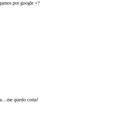
igamos por google +?
ta…me quedo corta!