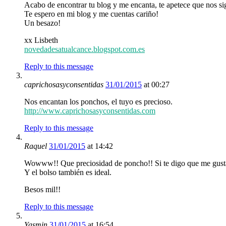
Acabo de encontrar tu blog y me encanta, te apetece que nos s
Te espero en mi blog y me cuentas cariño!
Un besazo!
xx Lisbeth
novedadesatualcance.blogspot.com.es
Reply to this message
caprichosasyconsentidas
31/01/2015
at 00:27
Nos encantan los ponchos, el tuyo es precioso.
http://www.caprichosasyconsentidas.com
Reply to this message
Raquel
31/01/2015
at 14:42
Wowww!! Que preciosidad de poncho!! Si te digo que me gus
Y el bolso también es ideal.
Besos mil!!
Reply to this message
Yasmin
31/01/2015
at 16:54