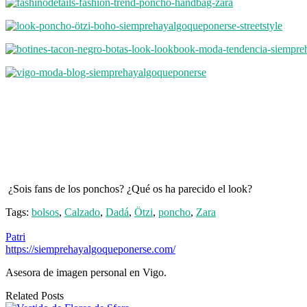
¿Sois fans de los ponchos? ¿Qué os ha parecido el look?
Tags:
bolsos
,
Calzado
,
Dadá
,
Ötzi
,
poncho
,
Zara
Patri
https://siemprehayalgoqueponerse.com/
Asesora de imagen personal en Vigo.
Related Posts