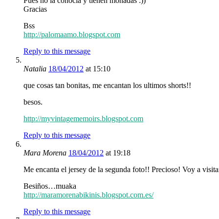
Pues no la conocía y tienen monadas :))
Gracias
Bss
http://palomaamo.blogspot.com
Reply to this message
Natalia
18/04/2012
at 15:10
que cosas tan bonitas, me encantan los ultimos shorts!!
besos.
http://myvintagememoirs.blogspot.com
Reply to this message
Mara Morena
18/04/2012
at 19:18
Me encanta el jersey de la segunda foto!! Precioso! Voy a visita
Besiños…muaka
http://maramorenabikinis.blogspot.com.es/
Reply to this message