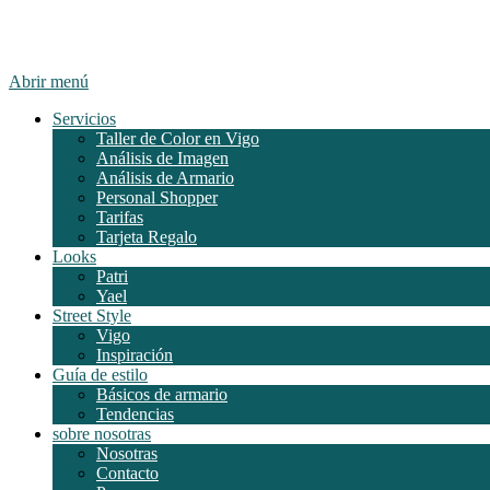
Abrir menú
Servicios
Taller de Color en Vigo
Análisis de Imagen
Análisis de Armario
Personal Shopper
Tarifas
Tarjeta Regalo
Looks
Patri
Yael
Street Style
Vigo
Inspiración
Guía de estilo
Básicos de armario
Tendencias
sobre nosotras
Nosotras
Contacto