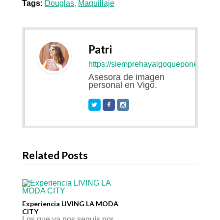
Tags:
Douglas
,
Maquillaje
Patri
https://siemprehayalgoqueponerse.co
Asesora de imagen
personal en Vigo.
Related Posts
Experiencia LIVING LA MODA
CITY
Los que ya nos seguís por