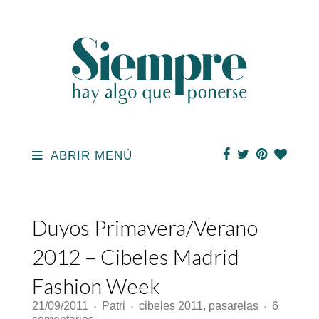
ABRIR MENÚ
Duyos Primavera/Verano
2012 – Cibeles Madrid
Fashion Week
21/09/2011
Patri
cibeles 2011
,
pasarelas
6
♦
♦
♦
en