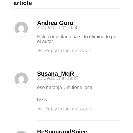
article
Andrea Goro
21/09/2011
at 18:58
Este comentario ha sido eliminado por
el autor.
Reply to this message
Susana_MqR
21/09/2011
at 19:27
ese naranja…m tiene loca!
bsss
Reply to this message
BeSugarandSpice