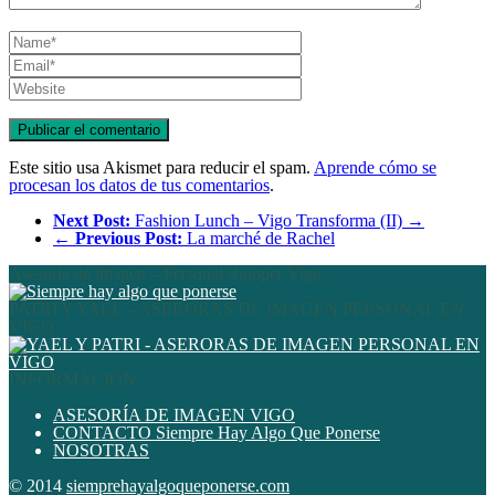
Este sitio usa Akismet para reducir el spam.
Aprende cómo se
procesan los datos de tus comentarios
.
Next Post:
Fashion Lunch – Vigo Transforma (II) →
←
Previous Post:
La marché de Rachel
Asesoría de imagen – Personal shopper Vigo
PATRI Y YAEL – ASERORAS DE IMAGEN PERSONAL EN
VIGO
INFORMACIÓN
ASESORÍA DE IMAGEN VIGO
CONTACTO Siempre Hay Algo Que Ponerse
NOSOTRAS
© 2014
siemprehayalgoqueponerse.com