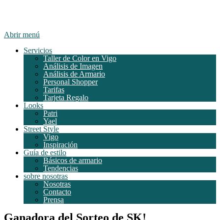
Abrir menú
Servicios
Taller de Color en Vigo
Análisis de Imagen
Análisis de Armario
Personal Shopper
Tarifas
Tarjeta Regalo
Looks
Patri
Yael
Street Style
Vigo
Inspiración
Guía de estilo
Básicos de armario
Tendencias
sobre nosotras
Nosotras
Contacto
Prensa
Ganadora del Sorteo de SK!