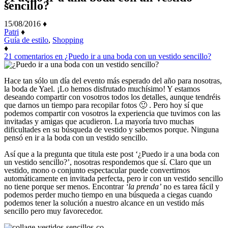
sencillo?
15/08/2016
♦
Patri
♦
Guía de estilo
,
Shopping
♦
21 comentarios
en ¿Puedo ir a una boda con un vestido sencillo?
Hace tan sólo un día del evento más esperado del año para nosotras,
la boda de Yael. ¡Lo hemos disfrutado muchísimo! Y estamos
deseando compartir con vosotros todos los detalles, aunque tendréis
que darnos un tiempo para recopilar fotos 🙂 . Pero hoy sí que
podemos compartir con vosotros la experiencia que tuvimos con las
invitadas y amigas que acudieron. La mayoría tuvo muchas
dificultades en su búsqueda de vestido y sabemos porque. Ninguna
pensó en ir a la boda con un vestido sencillo.
Así que a la pregunta que titula este post ‘¿Puedo ir a una boda con
un vestido sencillo?’, nosotras respondemos que sí. Claro que un
vestido, mono o conjunto espectacular puede convertirnos
automáticamente en invitada perfecta, pero ir con un vestido sencillo
no tiene porque ser menos. Encontrar
‘la prenda’
no es tarea fácil y
podemos perder mucho tiempo en una búsqueda a ciegas cuando
podemos tener la solución a nuestro alcance en un vestido más
sencillo pero muy favorecedor.