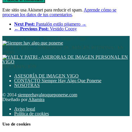
Este sitio usa Akismet para reducir el spam.
Aprende cómo se
procesan los datos de tus comentarios
.
Next Post:
Pantalón estilo pijamero →
←
Previous Post:
Vestido Coosy
Asesoría de imagen – Personal shopper Vigo
PATRI Y YAEL – ASERORAS DE IMAGEN PERSONAL EN
VIGO
INFORMACIÓN
ASESORÍA DE IMAGEN VIGO
CONTACTO Siempre Hay Algo Que Ponerse
NOSOTRAS
© 2014
siemprehayalgoqueponerse.com
Diseñado por
Altamira
Aviso legal
Política de cookies
Uso de cookies