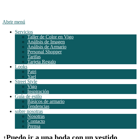
Abrir menú
Servicios
Taller de Color en Vigo
Análisis de Imagen
Análisis de Armario
Personal Shopper
Tarifas
Tarjeta Regalo
Looks
Patri
Yael
Street Style
Vigo
Inspiración
Guía de estilo
Básicos de armario
Tendencias
sobre nosotras
Nosotras
Contacto
Prensa
¿Puedo ir a una boda con un vestido