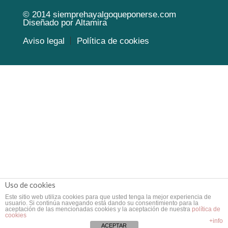
© 2014
siemprehayalgoqueponerse.com
Diseñado por
Altamira
Aviso legal
Política de cookies
Uso de cookies
Este sitio web utiliza cookies para que usted tenga la mejor experiencia de
usuario. Si continúa navegando está dando su consentimiento para la
aceptación de las mencionadas cookies y la aceptación de nuestra
política de
cookies
+info
ACEPTAR