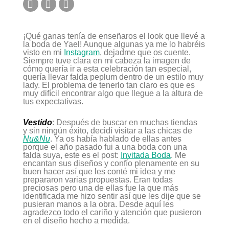
Amiga
¡Qué ganas tenía de enseñaros el look que llevé a
la boda de Yael! Aunque algunas ya me lo habréis
visto en mi
Instagram
, dejadme que os cuente.
Siempre tuve clara en mi cabeza la imagen de
cómo quería ir a esta celebración tan especial,
quería llevar falda peplum dentro de un estilo muy
lady. El problema de tenerlo tan claro es que es
muy difícil encontrar algo que llegue a la altura de
tus expectativas.
Vestido
: Después de buscar en muchas tiendas
y sin ningún éxito, decidí visitar a las chicas de
Nu&Nu
. Ya os había hablado de ellas antes
porque el año pasado fui a una boda con una
falda suya, este es el post:
Invitada Boda
. Me
encantan sus diseños y confío plenamente en su
buen hacer así que les conté mi idea y me
prepararon varias propuestas. Eran todas
preciosas pero una de ellas fue la que más
identificada me hizo sentir así que les dije que se
pusieran manos a la obra. Desde aquí les
agradezco todo el cariño y atención que pusieron
en el diseño hecho a medida.