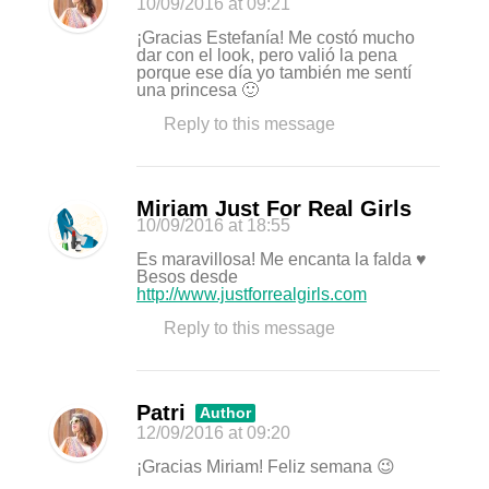
10/09/2016
at 09:21
¡Gracias Estefanía! Me costó mucho
dar con el look, pero valió la pena
porque ese día yo también me sentí
una princesa 🙂
Reply to this message
Miriam Just For Real Girls
10/09/2016
at 18:55
Es maravillosa! Me encanta la falda ♥
Besos desde
http://www.justforrealgirls.com
Reply to this message
Patri
Author
12/09/2016
at 09:20
¡Gracias Miriam! Feliz semana 😉