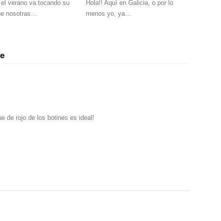
 el verano va tocando su
Hola!! Aquí en Galicia, o por lo
que nosotras…
menos yo, ya…
le
e de rojo de los botines es ideal!