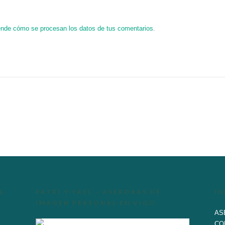
nde cómo se procesan los datos de tus comentarios
.
L
PATRI Y YAEL – ASERORAS DE
I
IMAGEN PERSONAL EN VIGO
AS
CO