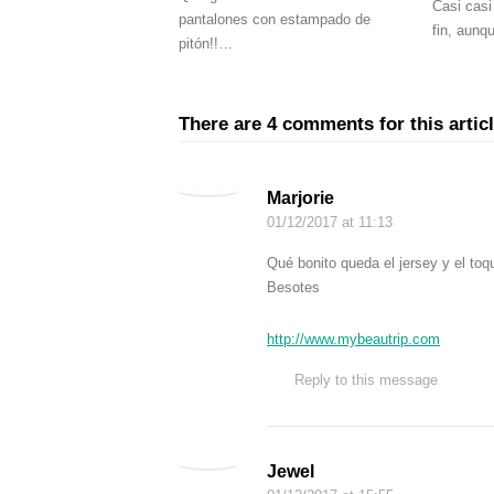
Casi casi
pantalones con estampado de
fin, aun
pitón!!…
There are 4 comments for this artic
Marjorie
01/12/2017
at 11:13
Qué bonito queda el jersey y el toqu
Besotes
http://www.mybeautrip.com
Reply to this message
Jewel