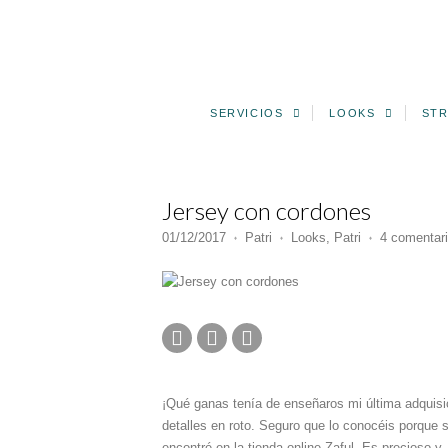
SERVICIOS
LOOKS
STR
Jersey con cordones
01/12/2017
Patri
Looks
,
Patri
4 comentar
♦
♦
♦
¡Qué ganas tenía de enseñaros mi última adquisi
detalles en roto. Seguro que lo conocéis porque 
encontré en la tienda online Zaful. Es precioso y