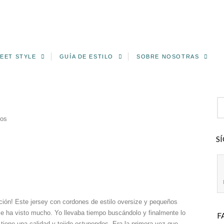
EET STYLE
GUÍA DE ESTILO
SOBRE NOSOTRAS
en
ios
Jersey
S
con
cordones
ción! Este jersey con cordones de estilo oversize y pequeños
se ha visto mucho. Yo llevaba tiempo buscándolo y finalmente lo
F
 tiene una calidad y tejido estupendos. Era la primera vez que