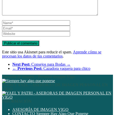
Este sitio usa Akismet para reducir el spam.
Aprende cómo se
procesan los datos de tus comentarios
.
Next Post:
Consejos para Bodas →
←
Previous Post:
Cazadora vaquera para chico
Asesoría de imagen – Personal shopper Vigo
PATRI Y YAEL – ASERORAS DE IMAGEN PERSONAL EN
VIGO
INFORMACIÓN
ASESORÍA DE IMAGEN VIGO
CONTACTO Siempre Hay Algo Que Ponerse