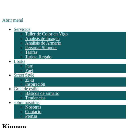
Abrir menú
Servicios
Taller de Color en Vigo
Análisis de Imagen
Análisis de Armario
Personal Shopper
Tarifas
Tarjeta Regalo
Looks
Patri
Yael
Street Style
Vigo
Inspiración
Guía de estilo
Básicos de armario
Tendencias
sobre nosotras
Nosotras
Contacto
Prensa
Kimono