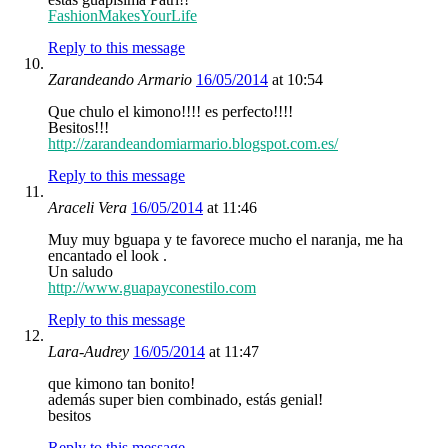
FashionMakesYourLife
Reply to this message
Zarandeando Armario
16/05/2014
at 10:54
Que chulo el kimono!!!! es perfecto!!!!
Besitos!!!
http://zarandeandomiarmario.blogspot.com.es/
Reply to this message
Araceli Vera
16/05/2014
at 11:46
Muy muy bguapa y te favorece mucho el naranja, me ha
encantado el look .
Un saludo
http://www.guapayconestilo.com
Reply to this message
Lara-Audrey
16/05/2014
at 11:47
que kimono tan bonito!
además super bien combinado, estás genial!
besitos
Reply to this message