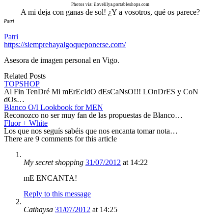
Photos via: ilovelilya.portableshops.com
A mi deja con ganas de sol! ¿Y a vosotros, qué os parece?
Patri
Patri
https://siemprehayalgoqueponerse.com/
Asesora de imagen personal en Vigo.
Related Posts
TOPSHOP
Al Fin TenDré Mi mErEcIdO dEsCaNsO!!! LOnDrES y CoN
dOs…
Blanco O/I Lookbook for MEN
Reconozco no ser muy fan de las propuestas de Blanco…
Fluor + White
Los que nos seguís sabéis que nos encanta tomar nota…
There are 9 comments for this article
My secret shopping
31/07/2012
at 14:22
mE ENCANTA!
Reply to this message
Cathaysa
31/07/2012
at 14:25