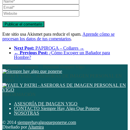
Este sitio usa Akismet para reducir el spam.
Aprende cómo se
procesan los datos de tus comentarios
.
Next Post:
PAPIROGA – Collares →
←
Previous Post:
¿Cómo Escoger un Bañador para
Hombre?
Asesoría de imagen – Personal shopper Vigo
PATRI Y YAEL – ASERORAS DE IMAGEN PERSONAL EN
VIGO
INFORMACIÓN
ASESORÍA DE IMAGEN VIGO
CONTACTO Siempre Hay Algo Que Ponerse
NOSOTRAS
© 2014
siemprehayalgoqueponerse.com
Diseñado por
Altamira