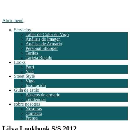
Abrir menú
Servicios
Taller de Color en Vigo
Análisis de Imagen
Análisis de Armario
Personal Shopper
Tarifas
Tarjeta Regalo
Looks
Patri
Yael
Street Style
Vigo
Inspiración
Guía de estilo
Básicos de armario
Tendencias
sobre nosotras
Nosotras
Contacto
Prensa
Lilya Lookbook S/S 2012