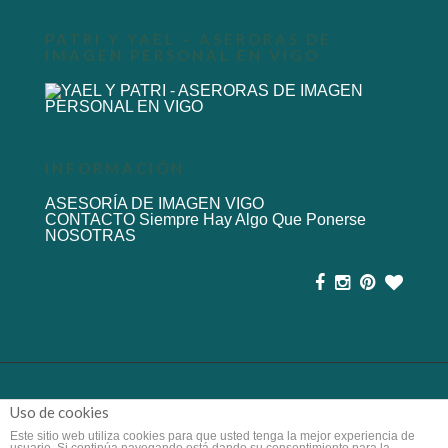
PATRI Y YAEL – ASERORAS DE
IMAGEN PERSONAL EN VIGO
INFORMACIÓN
ASESORÍA DE IMAGEN VIGO
CONTACTO Siempre Hay Algo Que Ponerse
NOSOTRAS
© 2014
siemprehayalgoqueponerse.com
Uso de cookies
Diseñado por
Altamira
Este sitio web utiliza cookies para que usted tenga la mejor experiencia de