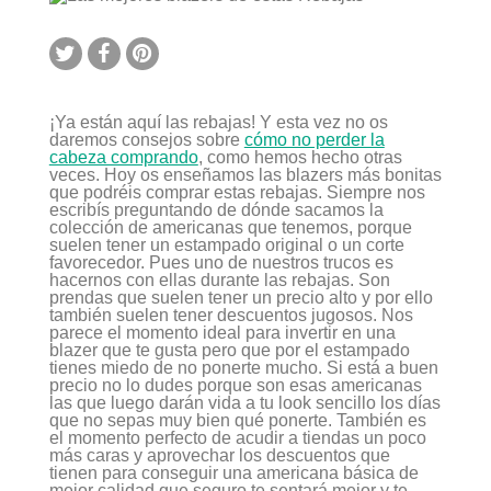
blazers
de
estas
Rebajas
¡Ya están aquí las rebajas! Y esta vez no os
daremos consejos sobre
cómo no perder la
cabeza comprando
, como hemos hecho otras
veces. Hoy os enseñamos las blazers más bonitas
que podréis comprar estas rebajas. Siempre nos
escribís preguntando de dónde sacamos la
colección de americanas que tenemos, porque
suelen tener un estampado original o un corte
favorecedor. Pues uno de nuestros trucos es
hacernos con ellas durante las rebajas. Son
prendas que suelen tener un precio alto y por ello
también suelen tener descuentos jugosos. Nos
parece el momento ideal para invertir en una
blazer que te gusta pero que por el estampado
tienes miedo de no ponerte mucho. Si está a buen
precio no lo dudes porque son esas americanas
las que luego darán vida a tu look sencillo los días
que no sepas muy bien qué ponerte. También es
el momento perfecto de acudir a tiendas un poco
más caras y aprovechar los descuentos que
tienen para conseguir una americana básica de
mejor calidad que seguro te sentará mejor y te