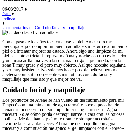
06/03/2017
♦
Yael
♦
belleza
♦
2 comentarios
en Cuidado facial y maquillaje
Con el paso de los años toca cuidarse la piel. Antes solo me
preocupaba por comprar un buen maquillaje sin pararme a limpiar la
piel o a intentar mejorar su estado. Ahora sigo una limpieza de mi
piel bastante estricta. Limpieza mañana y noche con una exfoliación
y una mascarilla una vez a la semana. Tengo la piel mixta, con la
zona T muy grasa y el poro muy abierto. Así que necesito regularla
y ser muy insistente. No solemos hacer post de belleza pero me
apetecía compartir con vosotros mis rutinas cuidado facial y
maquillaje que más uso y que mejor me va.
Cuidado facial y maquillaje
Los productos de Avene se han vuelto un descubrimiento para mi!
Empecé con una miniatura de agua termal y poco a poco he ido
llenando mi neceser con su limpiador y el agua micelar. ¡Agua
micelar! No se cómo podía desmaquillarme la cara con las odiosas
toallitas. Me dejaban la piel muy tirante y siempre necesitaba
lavarme la cara varias veces. Ahora me desmaquillo con agua
micelar y a continuación me aplico el gel limpiador con el «foreo»