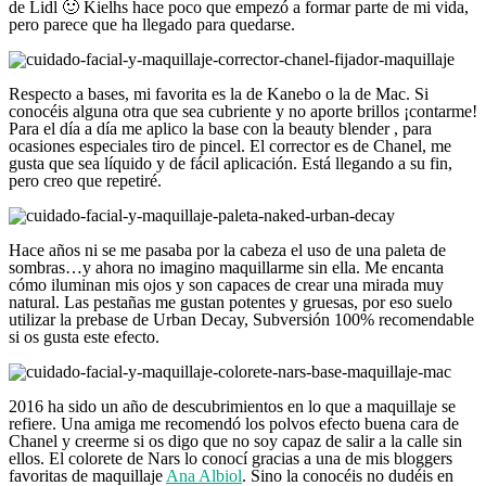
de Lidl 🙂 Kielhs hace poco que empezó a formar parte de mi vida,
pero parece que ha llegado para quedarse.
Respecto a bases, mi favorita es la de Kanebo o la de Mac. Si
conocéis alguna otra que sea cubriente y no aporte brillos ¡contarme!
Para el día a día me aplico la base con la beauty blender , para
ocasiones especiales tiro de pincel. El corrector es de Chanel, me
gusta que sea líquido y de fácil aplicación. Está llegando a su fin,
pero creo que repetiré.
Hace años ni se me pasaba por la cabeza el uso de una paleta de
sombras…y ahora no imagino maquillarme sin ella. Me encanta
cómo iluminan mis ojos y son capaces de crear una mirada muy
natural. Las pestañas me gustan potentes y gruesas, por eso suelo
utilizar la prebase de Urban Decay, Subversión 100% recomendable
si os gusta este efecto.
2016 ha sido un año de descubrimientos en lo que a maquillaje se
refiere. Una amiga me recomendó los polvos efecto buena cara de
Chanel y creerme si os digo que no soy capaz de salir a la calle sin
ellos. El colorete de Nars lo conocí gracias a una de mis bloggers
favoritas de maquillaje
Ana Albiol
. Sino la conocéis no dudéis en