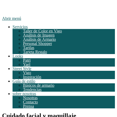
Abrir menú
Servicios
Taller de Color en Vigo
Análisis de Imagen
Análisis de Armario
Personal Shopper
Tarifas
Tarjeta Regalo
Looks
Patri
Yael
Street Style
Vigo
Inspiración
Guía de estilo
Básicos de armario
Tendencias
sobre nosotras
Nosotras
Contacto
Prensa
Cuidado facial y maquillaje