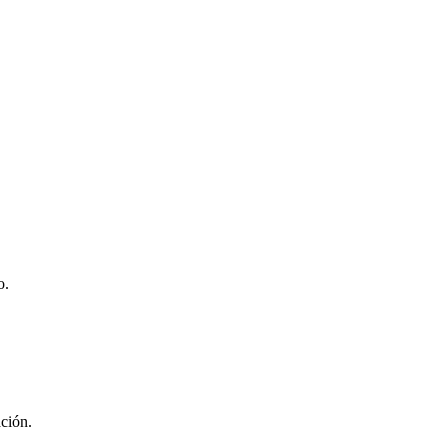
o.
ción.