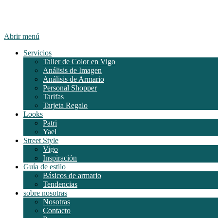
Abrir menú
Servicios
Taller de Color en Vigo
Análisis de Imagen
Análisis de Armario
Personal Shopper
Tarifas
Tarjeta Regalo
Looks
Patri
Yael
Street Style
Vigo
Inspiración
Guía de estilo
Básicos de armario
Tendencias
sobre nosotras
Nosotras
Contacto