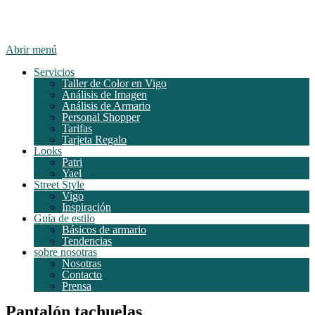
Abrir menú
Servicios
Taller de Color en Vigo
Análisis de Imagen
Análisis de Armario
Personal Shopper
Tarifas
Tarjeta Regalo
Looks
Patri
Yael
Street Style
Vigo
Inspiración
Guía de estilo
Básicos de armario
Tendencias
sobre nosotras
Nosotras
Contacto
Prensa
Pantalón tachuelas