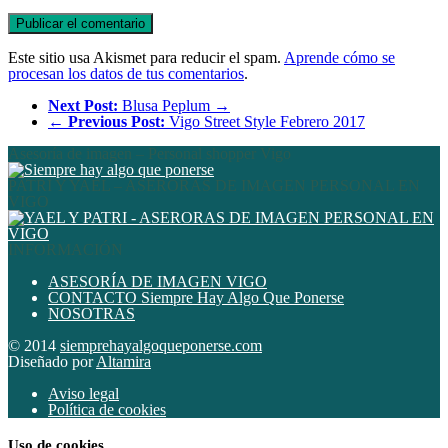
Este sitio usa Akismet para reducir el spam.
Aprende cómo se
procesan los datos de tus comentarios
.
Next Post:
Blusa Peplum →
←
Previous Post:
Vigo Street Style Febrero 2017
Asesoría de imagen – Personal shopper Vigo
PATRI Y YAEL – ASERORAS DE IMAGEN PERSONAL EN
VIGO
INFORMACIÓN
ASESORÍA DE IMAGEN VIGO
CONTACTO Siempre Hay Algo Que Ponerse
NOSOTRAS
© 2014
siemprehayalgoqueponerse.com
Diseñado por
Altamira
Aviso legal
Política de cookies
Uso de cookies