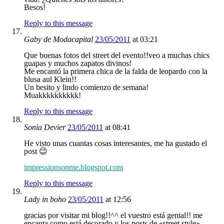
Besos!
Reply to this message
Gaby de Modacapital
23/05/2011
at 03:21
Que buenas fotos del street del evento!!veo a muchas chics
guapas y muchos zapatos divinos!
Me encantó la primera chica de la falda de leopardo con la
blusa aul Klein!!
Un besito y lindo comienzo de semana!
Muakkkkkkkkkk!
Reply to this message
Sonia Devier
23/05/2011
at 08:41
He visto unas cuantas cosas interesantes, me ha gustado el
post 😉
impressionsonme.blogspot.com
Reply to this message
Lady in boho
23/05/2011
at 12:56
gracias por visitar mi blog!!^^ el vuestro está genial!! me
encanta como está decorado y los posts de «street style»