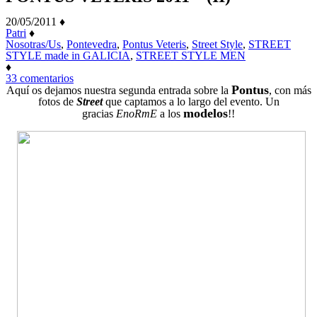
20/05/2011
♦
Patri
♦
Nosotras/Us
,
Pontevedra
,
Pontus Veteris
,
Street Style
,
STREET
STYLE made in GALICIA
,
STREET STYLE MEN
♦
en
33 comentarios
PONTUS
Pontus
Aquí os dejamos nuestra segunda entrada sobre la
, con más
VETERIS
fotos de
Street
que captamos a lo largo del evento. Un
2011
modelos
gracias
EnoRmE
a los
!!
–
(II)