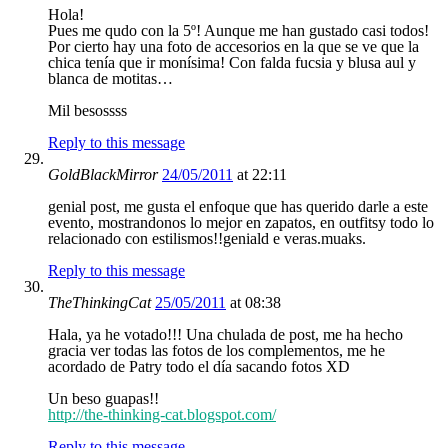
Hola!
Pues me qudo con la 5º! Aunque me han gustado casi todos!
Por cierto hay una foto de accesorios en la que se ve que la
chica tenía que ir monísima! Con falda fucsia y blusa aul y
blanca de motitas…
Mil besossss
Reply to this message
GoldBlackMirror
24/05/2011
at 22:11
genial post, me gusta el enfoque que has querido darle a este
evento, mostrandonos lo mejor en zapatos, en outfitsy todo lo
relacionado con estilismos!!geniald e veras.muaks.
Reply to this message
TheThinkingCat
25/05/2011
at 08:38
Hala, ya he votado!!! Una chulada de post, me ha hecho
gracia ver todas las fotos de los complementos, me he
acordado de Patry todo el día sacando fotos XD
Un beso guapas!!
http://the-thinking-cat.blogspot.com/
Reply to this message