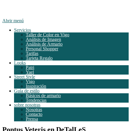
Abrir menú
Servicios
Taller de Color en Vigo
Análisis de Imagen
Análisis de Armario
Personal Shopper
Tarifas
Tarjeta Regalo
Looks
Patri
Yael
Street Style
Vigo
Inspiración
Guía de estilo
Básicos de armario
Tendencias
sobre nosotras
Nosotras
Contacto
Prensa
Pontus Veteris en DeTalLeS