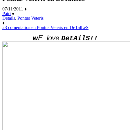
07/11/2011
♦
Patri
♦
Details
,
Pontus Veteris
♦
23 comentarios
en Pontus Veteris en DeTalLeS
w
E
love
DetAilS!!