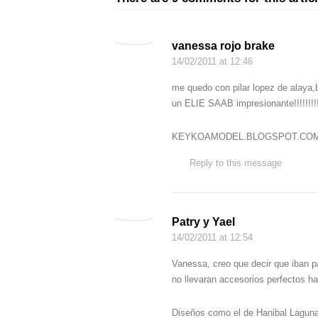
vanessa rojo brake
14/02/2011
at 12:46
me quedo con pilar lopez de alaya,
un ELIE SAAB impresionante!!!!!!!!
KEYKOAMODEL.BLOGSPOT.CO
Reply to this message
Patry y Yael
14/02/2011
at 12:54
Vanessa, creo que decir que iban 
no llevaran accesorios perfectos h
Diseños como el de Hanibal Laguna