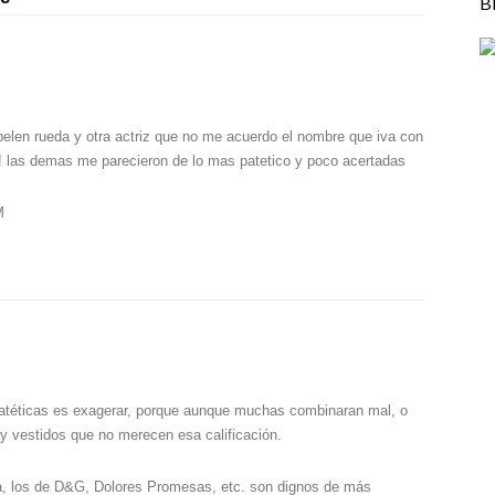
B
belen rueda y otra actriz que no me acuerdo el nombre que iva con
! las demas me parecieron de lo mas patetico y poco acertadas
M
patéticas es exagerar, porque aunque muchas combinaran mal, o
ay vestidos que no merecen esa calificación.
, los de D&G, Dolores Promesas, etc. son dignos de más