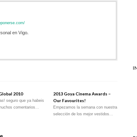
eponerse.com/
sonal en Vigo.
I
Global 2010
2013 Goya Cinema Awards –
Our Favourites!
as! seguro que ya habeis
 muchos comentarios…
Empezamos la semana con nuestra
selección de los mejor vestidos…
le