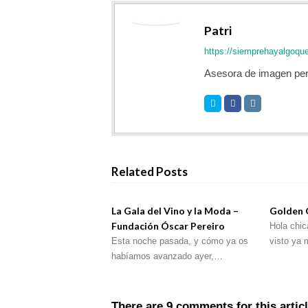
Patri
https://siemprehayalgoqu
Asesora de imagen per
Related Posts
La Gala del Vino y la Moda –
Golden 
Fundación Óscar Pereiro
Hola chic
Esta noche pasada, y cómo ya os
visto ya
habíamos avanzado ayer,…
There are 9 comments for this artic