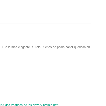
o. Fue la más elegante. Y Lola Dueñas se podía haber quedado en
1/02/los-vestidos-de-los-goya-y-premio.html