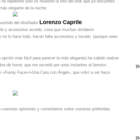
no repetirme sólo os muestro la foto del look que yo encumbro
más elegante de la noche:
Lorenzo Caprile
vestido del diseñador
.
nado y accesorios acorde, cosa que muchas olvidaron
 no lo hace todo, hacen falta accesorios y tocado (aunque sean
a opción más fácil para parecer la más elegante) ha sabido realzar
labra de honor, que me recordó por unos instantes al famoso
I
i «Funny Face»/»Una Cara con Ángel», que volví a ver hace
 vuestras opiniones y comentarios sobre vuestras preferidas.
I