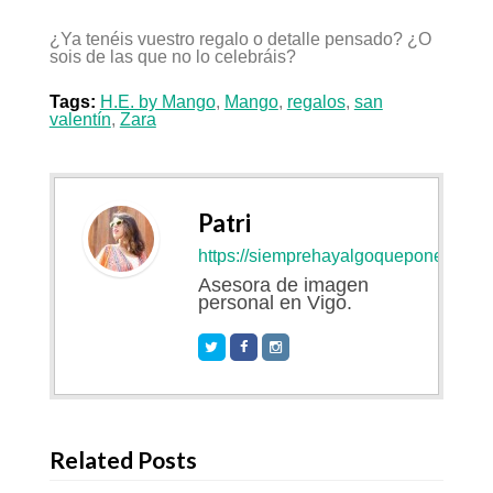
¿Ya tenéis vuestro regalo o detalle pensado? ¿O
sois de las que no lo celebráis?
Tags:
H.E. by Mango
,
Mango
,
regalos
,
san
valentín
,
Zara
Patri
https://siemprehayalgoqueponerse.co
Asesora de imagen
personal en Vigo.
Related Posts