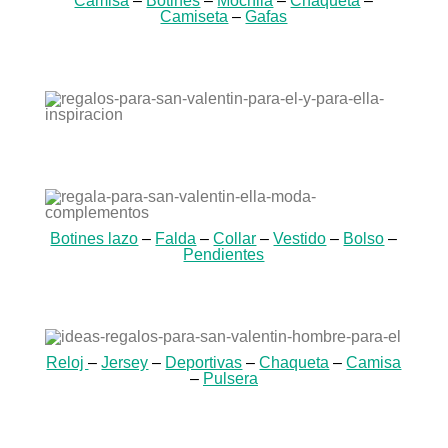
Camisa
–
Botines
–
Mochila
–
Chaqueta
–
Camiseta
–
Gafas
Botines lazo
–
Falda
–
Collar
–
Vestido
–
Bolso
–
Pendientes
Reloj
–
Jersey
–
Deportivas
–
Chaqueta
–
Camisa
–
Pulsera