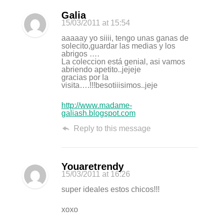
Galia
15/03/2011
at 15:54
aaaaay yo siiii, tengo unas ganas de
solecito,guardar las medias y los
abrigos ….
La coleccion está genial, asi vamos
abriendo apetito..jejeje
gracias por la
visita….!!!besotiiisimos..jeje
http://www.madame-
galiash.blogspot.com
Reply to this message
Youaretrendy
15/03/2011
at 16:26
super ideales estos chicos!!!
xoxo