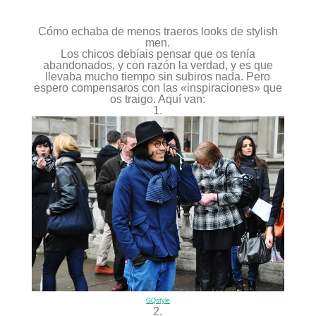
Dsquared2
S/S
2011
Cómo echaba de menos traeros looks de stylish
men.
Los chicos debíais pensar que os tenía
abandonados, y con razón la verdad, y es que
llevaba mucho tiempo sin subiros nada. Pero
espero compensaros con las «inspiraciones» que
os traigo. Aquí van:
1.
GQstyle
2.