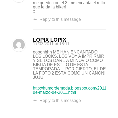
me quedo con el 3, me encanta el rollo
que le da la biker!
x
Reply to this message
LOPIX LOPIX
17/03/2011
at 18:11
oooohhhh ME HAN ENCANTADO
LOS LOOKS. LOS VOY A IMPRIRMIR
Y SE LOS DARÉ A MI NOVIO COMO
BIBLIA DE ESTILO DE ESTA
TEMPORADA… POR CIERTO, EL DE
LA FOTO 2 ESTÁ COMO UN CAÑÓN!
JUJU
http://humordemoda.blogspot.com/2011/03/17
de-marzo-de-2011.html
Reply to this message