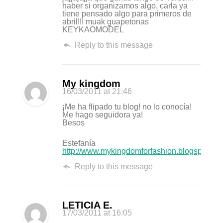
haber si organizamos algo, carla ya
tiene pensado algo para primeros de
abril!!! muak guapetonas
KEYKAOMODEL
Reply to this message
My kingdom
16/03/2011
at 21:46
¡Me ha flipado tu blog! no lo conocía!
Me hago seguidora ya!
Besos
Estefanía
http://www.mykingdomforfashion.blogspot.co
Reply to this message
LETICIA E.
17/03/2011
at 16:05