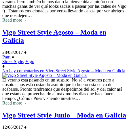
verano. Pero también hemos dado la bienvenida al otoño con
muchas ganas de ver qué looks sacáis a pasear por las calles de Vigo
:) . Estamos emocionadas por veros llevando capas, por ver abrigos
que nos dejen…
Read more
→
Vigo Street Style Agosto – Moda en
Galicia
28/08/2017
♦
Patri
♦
Street Style
,
Vigo
♦
No hay comentarios
en Vigo Street Style Agosto – Moda en Galicia
El verano está pasando en un suspiro. No sé a vosotros pero a
nosotras nos está costando asumir que lo bueno está cerca de
acabarse. Pronto tendremos que despedirnos del sol y del calor así
que estamos aprovechando al máximo los días que hace buen
tiempo. ¿Cómo? Pues vistiendo nuestras…
Read more
→
Vigo Street Style Junio – Moda en Galicia
12/06/2017
♦