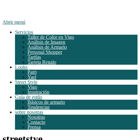
Abrir menú
Servicios
Taller de Color en Vigo
Análisis de Imagen
Análisis de Armario
Personal Shopper
Tarifas
Tarjeta Regalo
Looks
Patri
Yael
Street Style
Vigo
Inspiración
Guía de estilo
Básicos de armario
Tendencias
sobre nosotras
Nosotras
Contacto
Prensa
streetstye